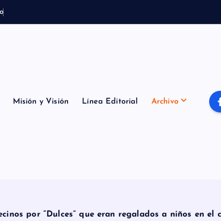
o
t
e
m
p
o
r
a
l
Misión y Visión
Línea Editorial
Archivo
cinos por “Dulces” que eran regalados a niños en el