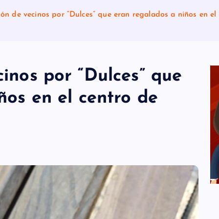
ón de vecinos por “Dulces” que eran regalados a niños en e
inos por “Dulces” que
ños en el centro de