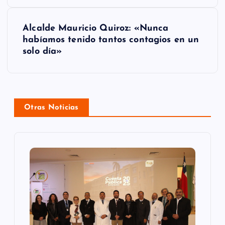
e
g
Alcalde Mauricio Quiroz: «Nunca
habíamos tenido tantos contagios en un
a
solo día»
c
i
ó
Otras Noticias
n
d
e
e
n