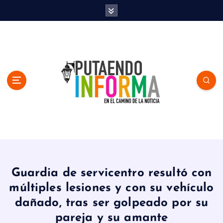
S
k
i
p
t
o
c
o
n
t
e
n
En el Camino de la Noticia
t
Guardia de servicentro resultó con
múltiples lesiones y con su vehículo
dañado, tras ser golpeado por su
pareja y su amante