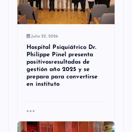
t
r
a
Julio 22, 2026
d
Hospital Psiquiátrico Dr.
a
Philippe Pinel presenta
s
positivosresultados de
gestión año 2025 y se
prepara para convertirse
en instituto