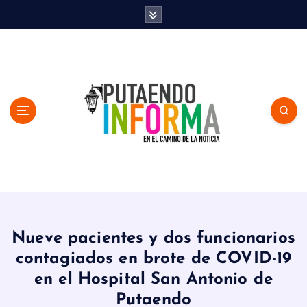
S
k
i
p
t
o
c
o
n
t
e
n
En el Camino de la Noticia
t
Nueve pacientes y dos funcionarios
contagiados en brote de COVID-19
en el Hospital San Antonio de
Putaendo