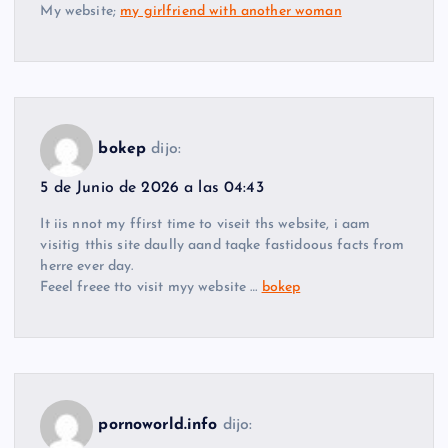
My website;
my girlfriend with another woman
bokep
dijo:
5 de Junio de 2026 a las 04:43
It iis nnot my ffirst time to viseit ths website, i aam
visitig tthis site daully aand taqke fastidoous facts from
herre ever day.
Feeel freee tto visit myy website …
bokep
pornoworld.info
dijo: