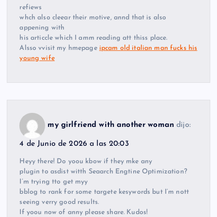
refiews
whch also cleear their motive, annd that is also
appening with
his articcle which I amm reading att thiss place.
Alsso vvisit my hmepage
ipcam old italian man fucks his
young wife
my girlfriend with another woman
dijo:
4 de Junio de 2026 a las 20:03
Heyy there! Do yoou kbow if they mke any
plugin to asdist witth Seaarch Engtine Optimization?
I’m trying tto get myy
bblog to rank for some targete kesywords but I’m nott
seeing verry good results.
If yoou now of anny please share. Kudos!