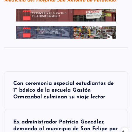
Medicina del Hospital San Antonio de Putaendo.
N
Con ceremonia especial estudiantes de
a
1º básico de la escuela Gastón
Ormazabal culminan su viaje lector
v
e
g
Ex administrador Patricio González
demanda al municipio de San Felipe por