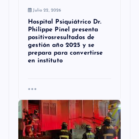
a
Julio 22, 2026
d
Hospital Psiquiátrico Dr.
a
Philippe Pinel presenta
s
positivosresultados de
gestión año 2025 y se
prepara para convertirse
en instituto