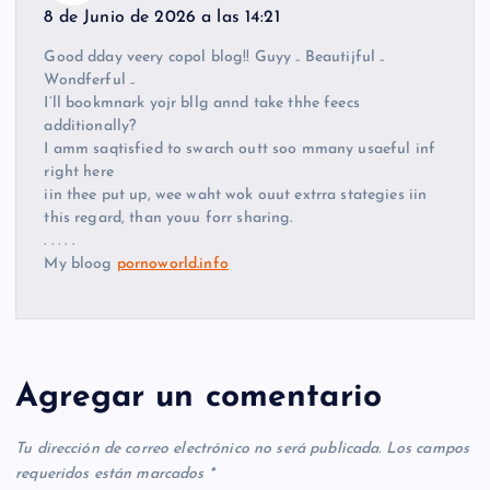
8 de Junio de 2026 a las 14:21
Good dday veery copol blog!! Guyy .. Beautijful ..
Wondferful ..
I’ll bookmnark yojr bllg annd take thhe feecs
additionally?
I amm saqtisfied to swarch outt soo mmany usaeful inf
right here
iin thee put up, wee waht wok ouut extrra stategies iin
this regard, than youu forr sharing.
. . . . .
My bloog
pornoworld.info
Agregar un comentario
Tu dirección de correo electrónico no será publicada.
Los campos
requeridos están marcados
*