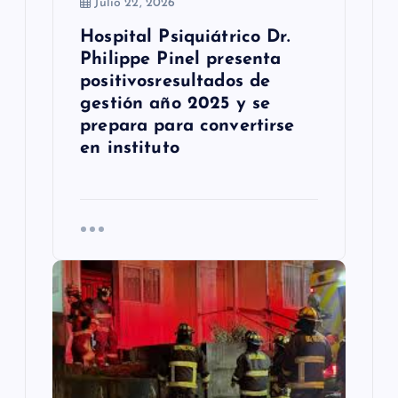
a
Julio 22, 2026
Hospital Psiquiátrico Dr.
s
Philippe Pinel presenta
positivosresultados de
gestión año 2025 y se
prepara para convertirse
en instituto