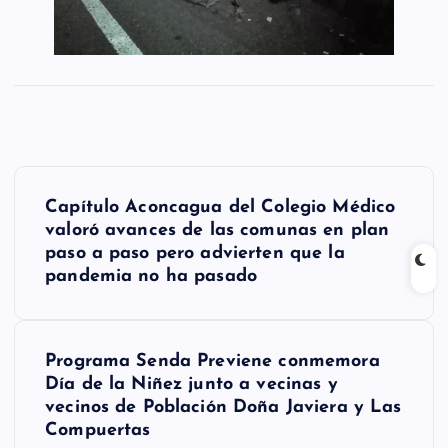
N
Capítulo Aconcagua del Colegio Médico
a
valoró avances de las comunas en plan
paso a paso pero advierten que la
v
pandemia no ha pasado
e
g
Programa Senda Previene conmemora
a
Día de la Niñez junto a vecinas y
vecinos de Población Doña Javiera y Las
c
Compuertas