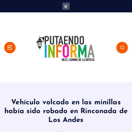
S
k
i
p
t
o
c
o
n
t
e
n
En el Camino de la Noticia
t
Vehículo volcado en las minillas
había sido robado en Rinconada de
Los Andes