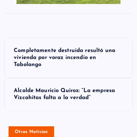
N
Completamente destruida resultó una
a
vivienda por voraz incendio en
Tabolango
v
e
g
Alcalde Mauricio Quiroz: “La empresa
Vizcahitas falta a la verdad”
a
c
i
Otras Noticias