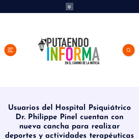
S
k
i
p
t
o
c
o
n
t
e
n
En el Camino de la Noticia
t
Usuarios del Hospital Psiquiátrico
Dr. Philippe Pinel cuentan con
nueva cancha para realizar
deportes y actividades terapéuticas