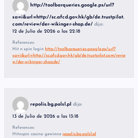
http://toolbarqueries.google.ps/url?
sa=i&url=http://sc.afcd.gov.hk/gb/de.trustpilot.
com/review/der-wikinger-shop.de/
dijo:
12 de Julio de 2026 a las 22:18
References:
Hit n spin login
http://toolbarqueries.google.ps/url?
sa=i&url=http://sc.afcd.gov.hk/gb/de.trustpilot.com/revie
w/der-wikinger-shop.de/
repolis.bg.polsl.pl
dijo:
13 de Julio de 2026 a las 13:18
References:
Hitnspin casino gewinne
repolis.bg.polsl.pl