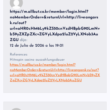
https://m.allbut.co.kr/member/login.html?
noMemberOrder=&returnUrl=http://liveangars
k.ru/out?
url=aHR0cHM6Ly9kZS50cnVzdHBpbG90LmNv
bS9yZXZpZXcvZGVyLXdpa2luZ2VyLXNob3Au
ZGU
dijo:
12 de Julio de 2026 a las 19:01
References:
Hitnspin casino auszahlungsdauer
https://m.allbut.co.kr/member/login.html?
noMemberOrder=&returnUrl=http://liveangarsk.ru/out?
url=aHR0cHM6Ly9kZS50cnVzdHBpbG90LmNvbS9yZX
ZpZXcvZGVyLXdpa2luZ2VyLXNob3AuZGU