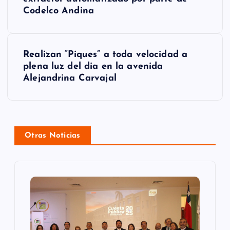
Codelco Andina
v
e
g
Realizan “Piques” a toda velocidad a
plena luz del dia en la avenida
a
Alejandrina Carvajal
c
i
ó
Otras Noticias
n
d
e
e