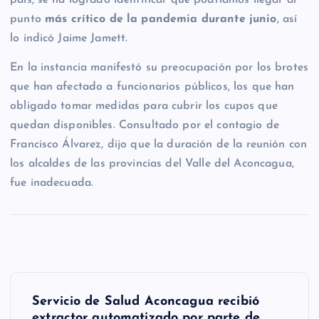
país, se ha logrado identificar que podríamos llegar al
punto
más crítico de la pandemia durante junio
, así
lo indicó Jaime Jamett.
En la instancia manifestó su preocupación por los brotes
que han afectado a funcionarios públicos, los que han
obligado tomar medidas para cubrir los cupos que
quedan disponibles. Consultado por el contagio de
Francisco Álvarez, dijo que la duración de la reunión con
los alcaldes de las provincias del Valle del Aconcagua,
fue inadecuada.
N
Servicio de Salud Aconcagua recibió
a
extractor automatizado por parte de