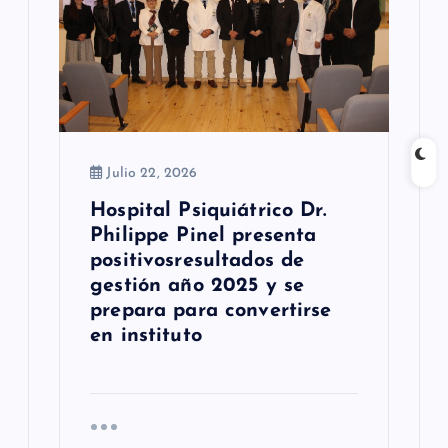
n
t
r
a
Julio 22, 2026
d
Hospital Psiquiátrico Dr.
a
Philippe Pinel presenta
s
positivosresultados de
gestión año 2025 y se
prepara para convertirse
en instituto