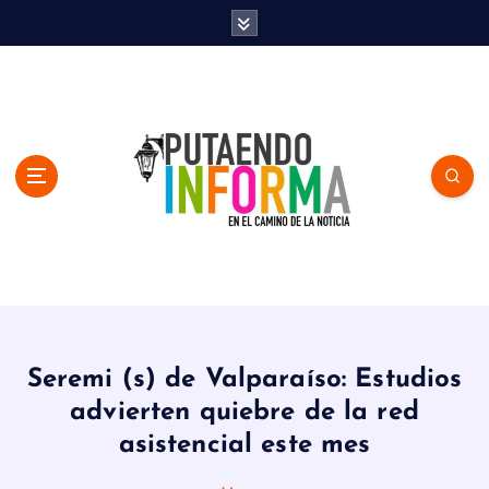
S
k
i
p
t
o
c
o
n
t
e
n
En el Camino de la Noticia
t
Seremi (s) de Valparaíso: Estudios
advierten quiebre de la red
asistencial este mes