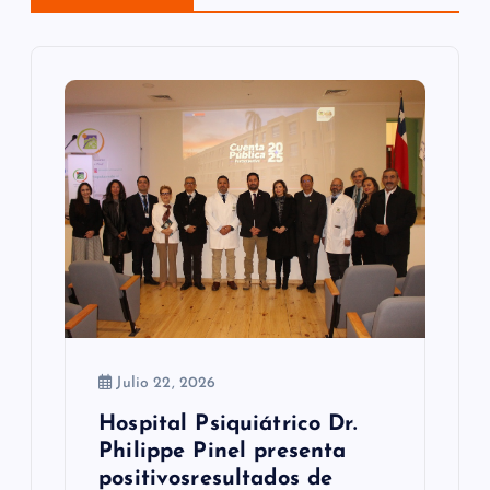
n
d
e
e
n
t
r
a
d
Julio 22, 2026
a
Hospital Psiquiátrico Dr.
s
Philippe Pinel presenta
positivosresultados de