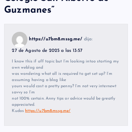
Guzmanes
”
https://u7bm8.mssg.me/
dijo:
27 de Agosto de 2025 a las 13:57
I know this if off topic but I’m looking intoo starting my
own weblog and
was wondering what all is required to get set up? I’m
assuming having a blog like
yours would cost a pretty penny? I’m not very internewt
savvy so I’m
not 100% certain. Anny tips or advice would be greatly
appreciated.
Kudos
https://u7bm8.mssg.me/