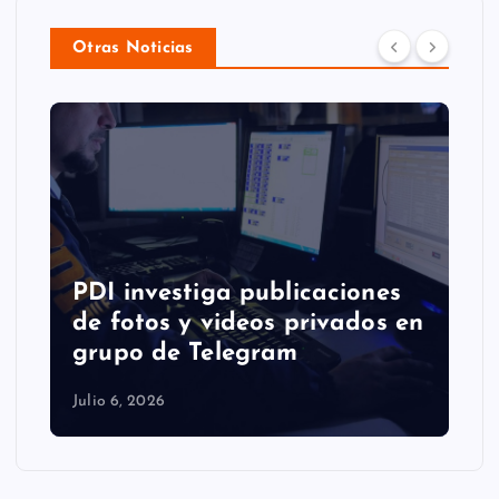
Otras Noticias
Liberta
DI investiga publicaciones
parará 
e fotos y videos privados en
ganar l
rupo de Telegram
Campeo
io 6, 2026
Julio 1, 2026