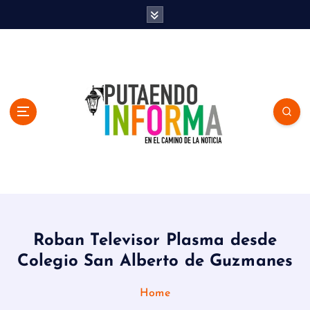
S
k
i
p
t
o
c
o
n
t
e
n
En el Camino de la Noticia
t
Roban Televisor Plasma desde
Colegio San Alberto de Guzmanes
Home