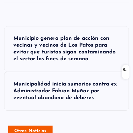
N
Municipio genera plan de acción con
a
vecinas y vecinos de Los Patos para
evitar que turistas sigan contaminando
v
el sector los fines de semana
e
g
Municipalidad inicia sumarios contra ex
a
Administrador Fabian Muñoz por
eventual abandono de deberes
c
i
ó
Otras Noticias