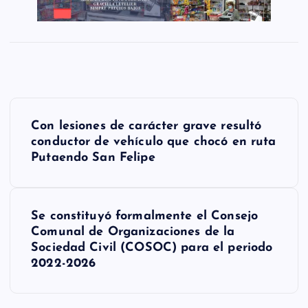
N
Con lesiones de carácter grave resultó
a
conductor de vehículo que chocó en ruta
Putaendo San Felipe
v
e
g
Se constituyó formalmente el Consejo
Comunal de Organizaciones de la
a
Sociedad Civil (COSOC) para el periodo
2022-2026
c
i