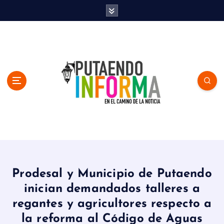
S
k
i
p
t
o
c
o
n
t
e
n
En el Camino de la Noticia
t
Prodesal y Municipio de Putaendo
inician demandados talleres a
regantes y agricultores respecto a
la reforma al Código de Aguas