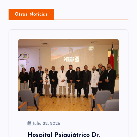
ó
Otras Noticias
n
d
e
e
n
t
r
a
d
Julio 22, 2026
a
Hospital Psiquiátrico Dr.