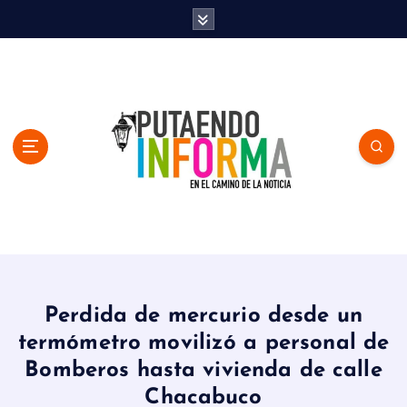
S
k
i
p
t
o
c
o
n
t
e
n
En el Camino de la Noticia
t
Perdida de mercurio desde un
termómetro movilizó a personal de
Bomberos hasta vivienda de calle
Chacabuco