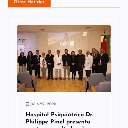
n
Otras Noticias
d
e
e
n
t
r
a
d
a
Julio 22, 2026
Hospital Psiquiátrico Dr.
s
Philippe Pinel presenta