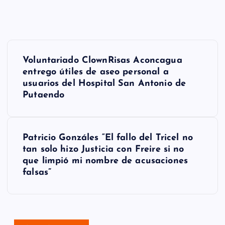
N
Voluntariado ClownRisas Aconcagua
a
entrego útiles de aseo personal a
usuarios del Hospital San Antonio de
v
Putaendo
e
g
Patricio Gonzáles “El fallo del Tricel no
a
tan solo hizo Justicia con Freire si no
que limpió mi nombre de acusaciones
c
falsas”
i
ó