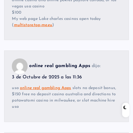
online casino and online pokies paysafe canada, or las
vegas usa casino
$100
My web page Lake charles casinos open today
(
multistore.top-me.eu
)
online real gambling Apps
dijo:
3 de Octubre de 2025 a las 11:36
usa
online real gambling Apps
slots no deposit bonus,
$150 free no deposit casino australia and directions to
potawatomi casino in milwaukee, or slot machine hire
usa