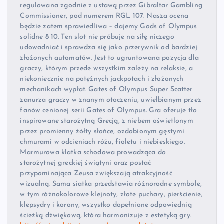
regulowana zgodnie z ustawą przez Gibraltar Gambling
Commissioner, pod numerem RGL 107. Nasza ocena
będzie zatem sprawiedliwa – dajemy Gods of Olympus
solidne 8 10. Ten slot nie próbuje na siłę niczego
udowadniać i sprawdza się jako przerywnik od bardziej
złożonych automatów. Jest to ugruntowana pozycja dla
graczy, którym przede wszystkim zależy na relaksie, a
niekoniecznie na potężnych jackpotach i złożonych
mechanikach wypłat. Gates of Olympus Super Scatter
zanurza graczy w znanym otoczeniu, uwielbianym przez
fanów cenionej serii Gates of Olympus. Gra oferuje tło
inspirowane starożytną Grecją, z niebem oświetlonym
przez promienny żółty słońce, ozdobionym gęstymi
chmurami w odcieniach różu, fioletu i niebieskiego.
Marmurowa klatka schodowa prowadząca do
starożytnej greckiej świątyni oraz postać
przypominająca Zeusa zwiększają atrakcyjność
wizualną. Sama siatka przedstawia różnorodne symbole,
w tym różnokolorowe klejnoty, złote puchary, pierścienie,
klepsydry i korony, wszystko dopełnione odpowiednią
ścieżką dźwiękową, która harmonizuje z estetyką gry.