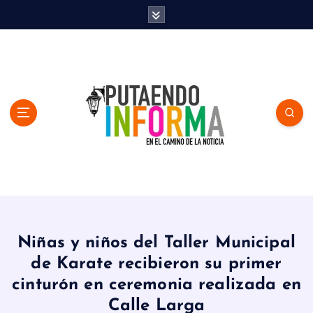
S
k
i
p
t
o
c
o
n
t
e
n
En el Camino de la Noticia
t
Niñas y niños del Taller Municipal
de Karate recibieron su primer
cinturón en ceremonia realizada en
Calle Larga