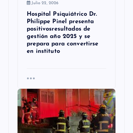
Julio 22, 2026
a
Hospital Psiquiátrico Dr.
s
Philippe Pinel presenta
positivosresultados de
gestión año 2025 y se
prepara para convertirse
en instituto