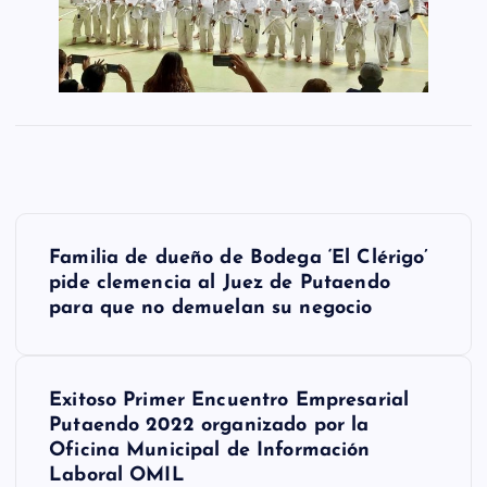
N
Familia de dueño de Bodega ‘El Clérigo’
a
pide clemencia al Juez de Putaendo
para que no demuelan su negocio
v
e
g
Exitoso Primer Encuentro Empresarial
Putaendo 2022 organizado por la
a
Oficina Municipal de Información
Laboral OMIL