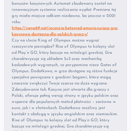
bonusów kasynowych. Automat zbudowany został na
innowacyjnym systemie rozliczania wypłat. Premiera tej
gry miała miejsce całkiem niedawno, bo jeszcze w 2021
roku.
https://neng69.net/recenzja-betonred-emocjonujaca-gra-
kasynowa-dostepna-dla-polskich-graczy/
Czy na slocie King of Olympus można wygrać
rzeczywiste pieniądze? Rise of Olympus to kolejny slot
od Play’n GO, który bazuje na mitologii greckiej. Gra
charakteryzuje się układem 5×5 oraz mechaniką
kaskadowych wygranych, co przypomina nieco Gates of
Olympus. Dodatkowo, w grze dostępne są różne funkcje
specjalne powiązane z greckimi bogami, które mogą
znacznie zwiększyć Twoje szanse na duże wygrane.
Zdecydowanie tak. Kasyno jest otwarte dla graczy z
Polski, oferuje pełną wersję strony w języku polskim oraz
wsparcie dla popularnych metod płatności – zarówno w
euro, jak i w złotówkach. Dodatkowo możliwy jest
kontakt z obsługą w języku angielskim oraz niemieckim.
Rise of Olympus to kolejny slot od Play’n GO, który
bazuje na mitologii greckiej. Gra charakteryzuje się