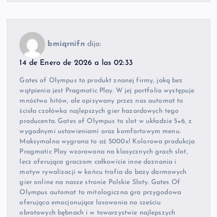
bmiqrnifn
dijo:
14 de Enero de 2026 a las 02:33
Gates of Olympus to produkt znanej firmy, jaką bez
wątpienia jest Pragmatic Play. W jej portfolio występuje
mnóstwo hitów, ale opisywany przez nas automat to
ścisła czołówka najlepszych gier hazardowych tego
producenta. Gates of Olympus to slot w układzie 5×6, z
wygodnymi ustawieniami oraz komfortowym menu.
Maksymalna wygrana to aż 5000x! Kolorowa produkcja
Pragmatic Play wzorowana na klasycznych grach slot,
lecz oferująca graczom całkowicie inne doznania i
motyw rywalizacji w końcu trafia do bazy darmowych
gier online na nasze stronie Polskie Sloty. Gates Of
Olympus automat to mitologiczna gra przygodowa
oferująca emocjonujące losowania na sześciu
obrotowych bębnach i w towarzystwie najlepszych