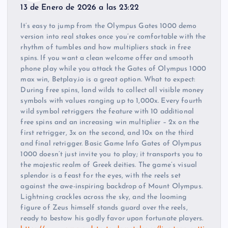
13 de Enero de 2026 a las 23:22
It’s easy to jump from the Olympus Gates 1000 demo
version into real stakes once you’re comfortable with the
rhythm of tumbles and how multipliers stack in free
spins. If you want a clean welcome offer and smooth
phone play while you attack the Gates of Olympus 1000
max win, Betplay.io is a great option. What to expect:
During free spins, land wilds to collect all visible money
symbols with values ranging up to 1,000x. Every fourth
wild symbol retriggers the feature with 10 additional
free spins and an increasing win multiplier – 2x on the
first retrigger, 3x on the second, and 10x on the third
and final retrigger. Basic Game Info Gates of Olympus
1000 doesn’t just invite you to play; it transports you to
the majestic realm of Greek deities. The game’s visual
splendor is a feast for the eyes, with the reels set
against the awe-inspiring backdrop of Mount Olympus.
Lightning crackles across the sky, and the looming
figure of Zeus himself stands guard over the reels,
ready to bestow his godly favor upon fortunate players.