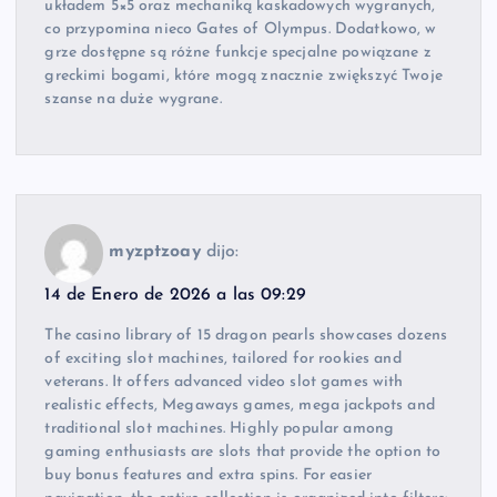
układem 5×5 oraz mechaniką kaskadowych wygranych,
co przypomina nieco Gates of Olympus. Dodatkowo, w
grze dostępne są różne funkcje specjalne powiązane z
greckimi bogami, które mogą znacznie zwiększyć Twoje
szanse na duże wygrane.
myzptzoay
dijo:
14 de Enero de 2026 a las 09:29
The casino library of 15 dragon pearls showcases dozens
of exciting slot machines, tailored for rookies and
veterans. It offers advanced video slot games with
realistic effects, Megaways games, mega jackpots and
traditional slot machines. Highly popular among
gaming enthusiasts are slots that provide the option to
buy bonus features and extra spins. For easier