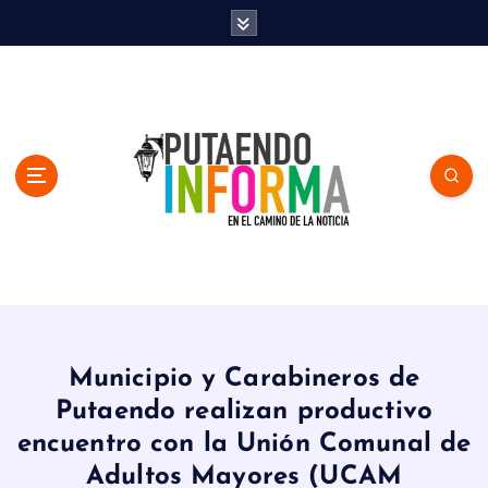
S
k
i
p
t
o
c
o
n
t
e
n
En el Camino de la Noticia
t
Municipio y Carabineros de
Putaendo realizan productivo
encuentro con la Unión Comunal de
Adultos Mayores (UCAM