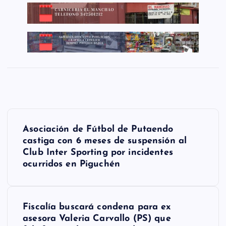
N
Asociación de Fútbol de Putaendo
a
castiga con 6 meses de suspensión al
Club Inter Sporting por incidentes
v
ocurridos en Piguchén
e
g
Fiscalía buscará condena para ex
a
asesora Valeria Carvallo (PS) que