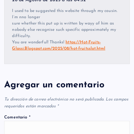
28 de Agosto de 2025 a las 04:32
I used to be suggested this website through my cousin.
I’m nno longer
sure whether this put up is written by wayy of him as
nobody else recognise such specific approximately my
difficulty.
You are wonderful! Thanks!
https://Hot-Fruits-
Glassi.Blogspot.com/2025/08/hot-fruitsslot.html
Agregar un comentario
Tu dirección de correo electrónico no será publicada.
Los campos
requeridos están marcados
*
Comentario
*