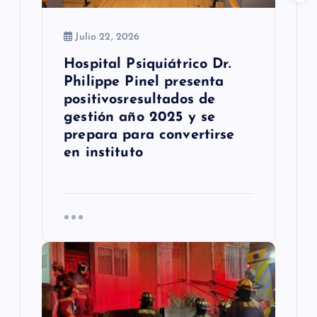
d
a
Julio 22, 2026
Hospital Psiquiátrico Dr.
s
Philippe Pinel presenta
positivosresultados de
gestión año 2025 y se
prepara para convertirse
en instituto