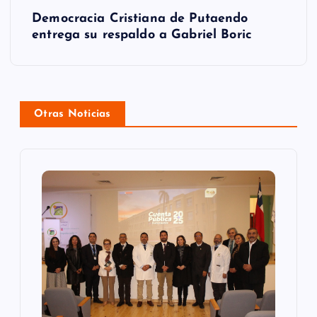
g
Democracia Cristiana de Putaendo
entrega su respaldo a Gabriel Boric
a
c
i
Otras Noticias
ó
n
d
e
e
n
t