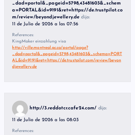
_dad=portal&_pageid=5798,43481603&_schem
a=PORTAL&id=9191&ret=https://de.trustpilot.co
m/review/beyondjewellery.de
dijo:
11 de Julio de 2026 a las 07:56
References:
KingMaker einzahlung visa
http://ville.montreal.qc.ca/portal/page?
_dad=portal&_pageid=5798,43481603&_schema=PORT
AL&id=9191&ret=https://de.trustpilot.com/review/beyon
djewellery.de
http://3.reddotcr.cafe24.com/
dijo:
11 de Julio de 2026 a las 08:03
References: