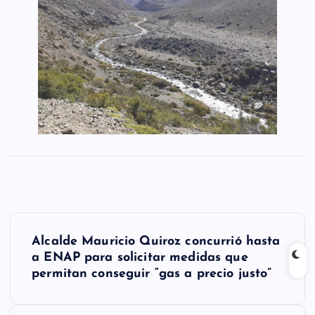
N
Alcalde Mauricio Quiroz concurrió hasta
a
a ENAP para solicitar medidas que
permitan conseguir “gas a precio justo”
v
e