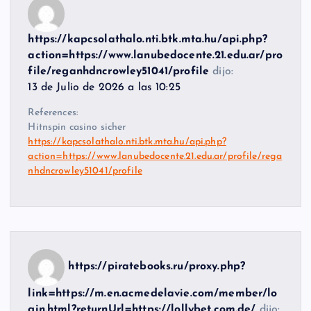
https://kapcsolathalo.nti.btk.mta.hu/api.php?
action=https://www.lanubedocente.21.edu.ar/pro
file/reganhdncrowley51041/profile
dijo:
13 de Julio de 2026 a las 10:25
References:
Hitnspin casino sicher
https://kapcsolathalo.nti.btk.mta.hu/api.php?
action=https://www.lanubedocente.21.edu.ar/profile/rega
nhdncrowley51041/profile
https://piratebooks.ru/proxy.php?
link=https://m.en.acmedelavie.com/member/lo
gin.html?returnUrl=https://lollybet.com.de/
dijo: