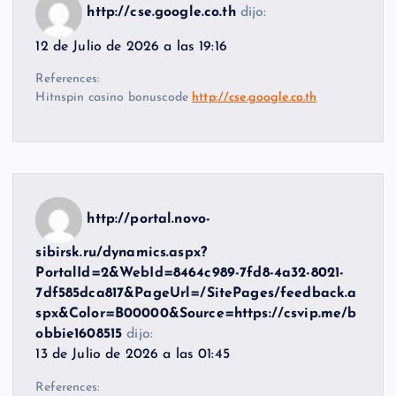
http://cse.google.co.th
dijo:
12 de Julio de 2026 a las 19:16
References:
Hitnspin casino bonuscode
http://cse.google.co.th
http://portal.novo-
sibirsk.ru/dynamics.aspx?
PortalId=2&WebId=8464c989-7fd8-4a32-8021-
7df585dca817&PageUrl=/SitePages/feedback.a
spx&Color=B00000&Source=https://csvip.me/b
obbie1608515
dijo:
13 de Julio de 2026 a las 01:45
References: