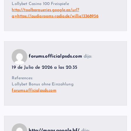
Lollybet Casino 100 Freispiele
http://toolbarqueries.google.az/url?
q=https://audiorooms-radio.de/willie13368956
forums.officialpsds.com
dijo:
19 de Julio de 2026 a las 20:35
References:
Lollybet Bonus ohne Einzahlung
forums.officialpsds.com
http://maps.google.bf/
dijo: