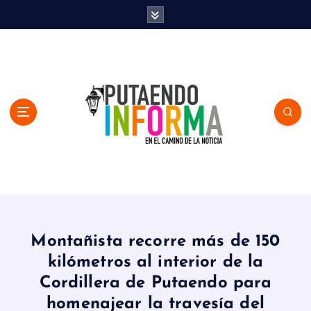
S
k
i
p
t
o
c
o
n
t
e
n
En el Camino de la Noticia
t
Montañista recorre más de 150
kilómetros al interior de la
Cordillera de Putaendo para
homenajear la travesía del