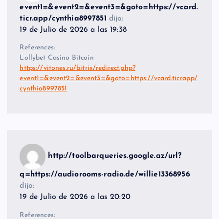
event1=&event2=&event3=&goto=https://vcard.
ticr.app/cynthia8997851
dijo:
19 de Julio de 2026 a las 19:38
References:
Lollybet Casino Bitcoin
https://vitones.ru/bitrix/redirect.php?
event1=&event2=&event3=&goto=https://vcard.ticr.app/
cynthia8997851
http://toolbarqueries.google.az/url?
q=https://audiorooms-radio.de/willie13368956
dijo:
19 de Julio de 2026 a las 20:20
References: