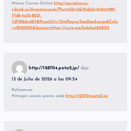
Monro Casino Online
http://portal.novo-
sibirsk.ru/dynamics.aspx?PortalId=2&WebId=8464c989-
7fd8-4a32-8021-
7df585dca817&PageUrl=/SitePages/feedback.aspx&Colo
r=B00000&Source=https://csvip.me/bobbie1608515
http://128704.peta2.jp/
dijo:
13 de Julio de 2026 a las 09:24
References:
Hitnspin casino promo code
http://128704.peta2.jp/