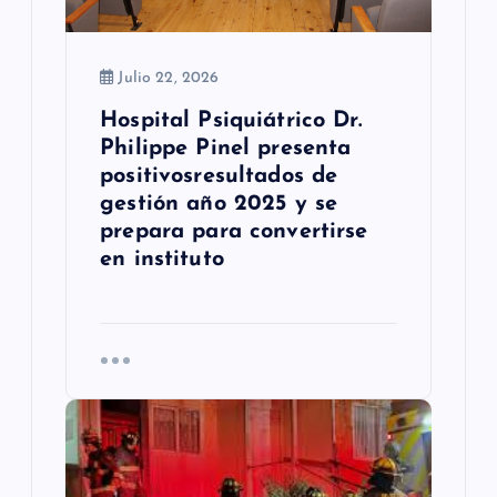
r
a
Julio 22, 2026
d
Hospital Psiquiátrico Dr.
Philippe Pinel presenta
a
positivosresultados de
s
gestión año 2025 y se
prepara para convertirse
en instituto