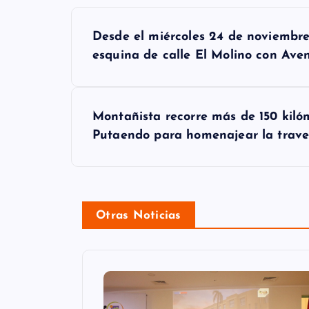
N
Desde el miércoles 24 de noviem
a
esquina de calle El Molino con Ave
v
e
Montañista recorre más de 150 kilóme
g
Putaendo para homenajear la travesí
a
c
i
Otras Noticias
ó
n
d