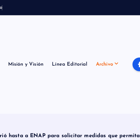
o
t
e
m
p
o
r
a
Misión y Visión
Línea Editorial
Archivo
rió hasta a ENAP para solicitar medidas que permitan