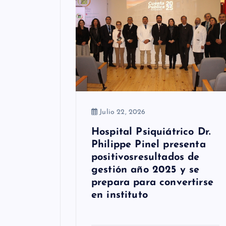
e
e
n
t
r
a
Julio 22, 2026
d
Hospital Psiquiátrico Dr.
Philippe Pinel presenta
a
positivosresultados de
s
gestión año 2025 y se
prepara para convertirse
en instituto