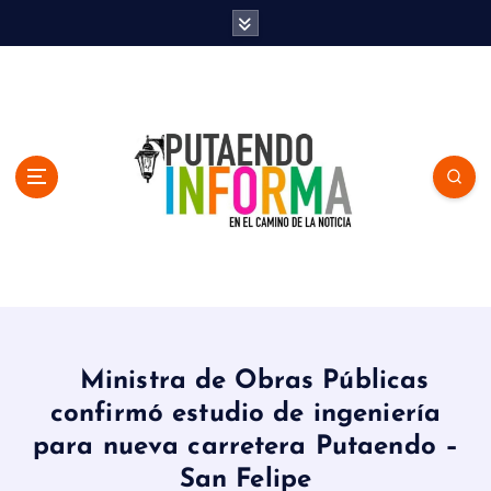
S
k
i
p
t
o
c
o
n
t
e
n
En el Camino de la Noticia
t
Ministra de Obras Públicas
confirmó estudio de ingeniería
para nueva carretera Putaendo –
San Felipe