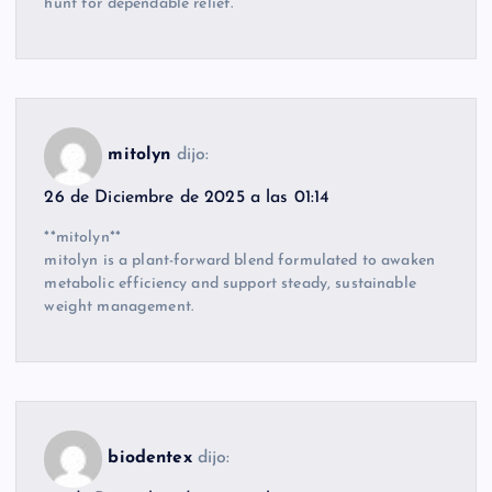
hunt for dependable relief.
mitolyn
dijo:
26 de Diciembre de 2025 a las 01:14
**mitolyn**
mitolyn is a plant-forward blend formulated to awaken
metabolic efficiency and support steady, sustainable
weight management.
biodentex
dijo: