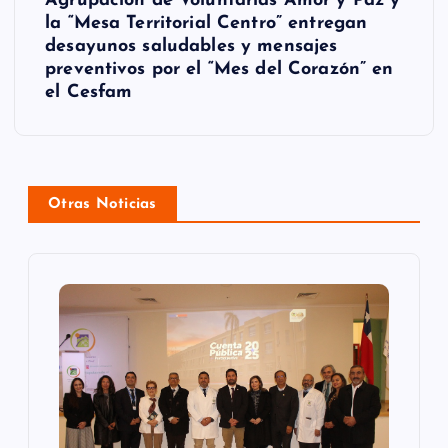
a
Agrupación de Voluntarias Amor y Paz y
la “Mesa Territorial Centro” entregan
c
desayunos saludables y mensajes
preventivos por el “Mes del Corazón” en
i
el Cesfam
ó
n
d
Otras Noticias
e
e
n
t
r
a