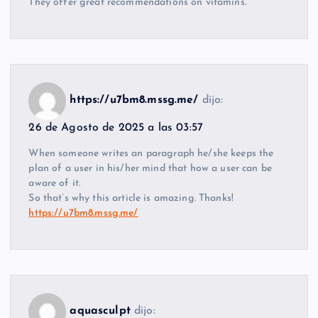
They offer great recommendations on vitamins.
https://u7bm8.mssg.me/
dijo:
26 de Agosto de 2025 a las 03:57
When someone writes an paragraph he/she keeps the
plan of a user in his/her mind that how a user can be
aware of it.
So that’s why this article is amazing. Thanks!
https://u7bm8.mssg.me/
aquasculpt
dijo: