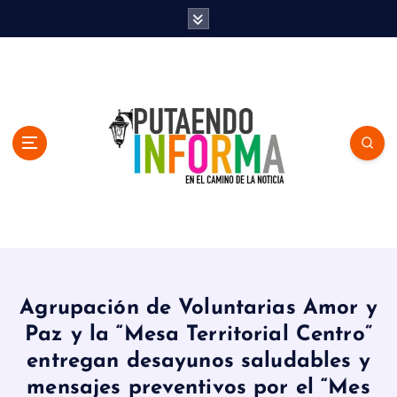
S
k
i
p
t
o
c
o
n
t
e
n
En el Camino de la Noticia
t
Agrupación de Voluntarias Amor y
Paz y la “Mesa Territorial Centro”
entregan desayunos saludables y
mensajes preventivos por el “Mes