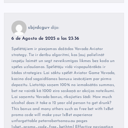
sbjrdcguv
dijo:
6 de Agosto de 2025 a las 23:36
Spēlētājiem ir pieejamas dažādas Vavada Aviator
strategy. Tie ir derību algoritmi, kas ļauj palielināt
iespēju laimēt un segt neveiksmīgas likmes bez koda un
spēles uzlaušanas. Spēlētāju vidū vispopulārākās ir
šādas strategies: Lai sāktu spēlēt Aviator Game Vavada,
kazino dod sagaidīšanas bonusu iesācējiem par pirmo
depozītu. Lietotājs saņem 100% no iemaksātās summas,
bet ne vairāk kā 1000 eiro saskaņā ar akcijas noteikumi.
Lai saņemtu Vavada bonus, rīkojieties šādi: How much
alcohol does it take a 12 year old person to get drunk?
This bonus and many others such as free bet with 1xBet
promo code will make your 1xBet experience
unforgettable peterrobertsonau.au pages
1xbet_promo_code_free_bet.html Effective navigation