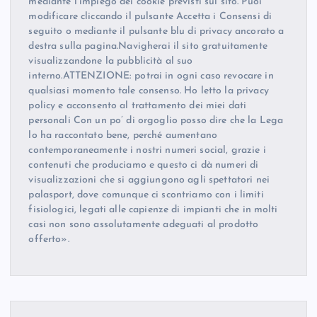
mediante l’impiego dei cookie previsti sul sito. Puoi
modificare cliccando il pulsante Accetta i Consensi di
seguito o mediante il pulsante blu di privacy ancorato a
destra sulla pagina.Navigherai il sito gratuitamente
visualizzandone la pubblicità al suo
interno.ATTENZIONE: potrai in ogni caso revocare in
qualsiasi momento tale consenso. Ho letto la privacy
policy e acconsento al trattamento dei miei dati
personali Con un po’ di orgoglio posso dire che la Lega
lo ha raccontato bene, perché aumentano
contemporaneamente i nostri numeri social, grazie i
contenuti che produciamo e questo ci dà numeri di
visualizzazioni che si aggiungono agli spettatori nei
palasport, dove comunque ci scontriamo con i limiti
fisiologici, legati alle capienze di impianti che in molti
casi non sono assolutamente adeguati al prodotto
offerto».