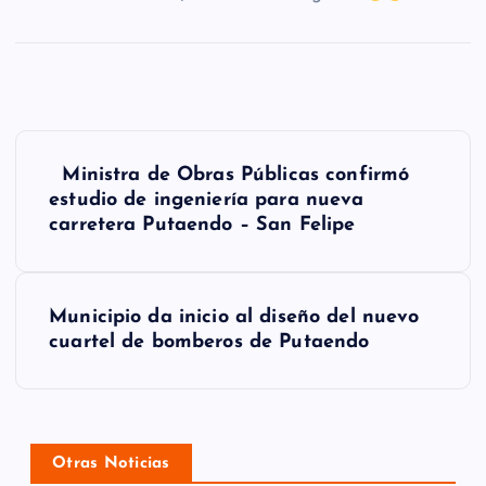
N
Ministra de Obras Públicas confirmó
a
estudio de ingeniería para nueva
carretera Putaendo – San Felipe
v
e
g
Municipio da inicio al diseño del nuevo
cuartel de bomberos de Putaendo
a
c
i
Otras Noticias