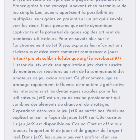
France grâce à son concept innovant et sa mécanique de
jeu simple. Les joueurs apprécient la possibilité de
multiplier leurs gains en pariant sur un jet qui s’envole
vers les cieux. Nous pensons que cette dynamique
captivante et le potentiel de gains rapides attirent de
nombreux utilisateurs. Pour en savoir plus sur le
fonctionnement de Jet X jeu, explorez les informations
ci-dessous et découvrez comment commencer à jouer.
https://projets.colibris-lafabrique.org/?smorobasci1977
L’essor du jetx et de son application jetx cbet a suscité
de nombreuses réactions au sein de la communauté des
amateurs de jeu avion argent. Ce phénomène, qui se
propage rapidement, influence de manière significative
les interactions et les dynamiques sociales parmi les
utilisateurs. JetX est un jeu de casino passionnant qui
combine des éléments de chance et de stratégie.
Cependant, découvrir le jeu JetX ne suffit pas. Voici une
explication sur la façon de jouer JetX sur CBet casino:
Le jeu JetX est disponible au Casino Cbet et offre aux
joueurs l’opportunité de jouer et de gagner de l’argent
réel. Dans JetX, les joueurs peuvent profiter d’un jeu