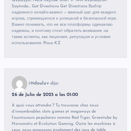
Qeydiyyat Necə Keçmək Olar? ᐉ 1win Azərbaycan
Saytında… Get Directions Get Directions Выбор
надежного онлайн-казино — важный шаг для каждого
игрока, стремящегося к успешной и безопасной игре.
Важно понимать, что не все платформы одинаково
надежны, и поэтому стоит обратить внимание на
такие аспекты, как лицензия, репутация и условия
использования. Pinco KZ
ittdouluv
dijo:
26 de Julio de 2025 a las 01:00
À quoi vous attendre ? Tu trouveras chez nous
d’innombrables slots games et megaways de
fournisseurs populaires comme Red Tiger, Greentube by
Novomatic et Evolution Gaming. Outre les machines à
sous, nous proposons également des jeux de table