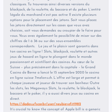
classiques. Tu trouveras ainsi diverses versions du
blackjack, de la roulette, du baccara et du poker. L’entité
légale du marchand n’est pas active Il existe plusieurs
options pour le placement des jetons. Soit vous placez
les jetons directement sur les cases que vous avez
choisies, soit vous demandez au croupier de le faire pour
vous. Vous avez également la possibilité de miser sur des
chiffres de 1 à 36 ou sur des sous-ensembles
correspondants. Le jeu et le plaisir sont garantis dans
ton casino en ligne ! Slots, blackjack, roulette et autres
jeux de hasard en ligne te plongent dans le monde
passionnant et scintillant des casinos. Au cœur de la
Suisse – plus précisément dans la capitale – le Grand
Casino de Berne a lancé le 15 septembre 2020 le casino
en ligne suisse 7melons.ch. L’offre est large et permet à
chaque joueuse et joueur de trouver son bonheur. Outre
les slots, les Megaways Slots, la roulette, le blackjack, le
baccara et le poker, il y a aussi divers jeux au casino en
direct.
https://dados.ufscar.br/user/neubievefit1982
It’s crucial to know the concept of Apple bill is a generic