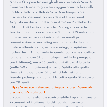
Notizie Qui puoi trovare gli ultimi risultati di Serie A.
Eurosport ti mostra gli ultimi aggiornamenti live delle
partite e tutti i risultati di Serie A in tempo reale.
Inserisci la password per accedere al tuo account
Acquista un disco in offerta su Amazon 2 Ottobre Le
PAGELLE di Lazio – Sassuolo: Zaccagni scocca la
freccia, ma la difesa concede a Viti il pari Vi autorizzo
alla comunicazione dei miei dati personali per
comunicazione e marketing mediante posta, telefono,
posta elettronica, sms, mms e sondaggi d’opinione ai
partner terzi. Al momento in quarta posizione si colloca
la Fiorentina con 34 punti (dopo il sofferto pareggio
con l’Udinese), ma a 33 punti ora si ritrova Atalanta
(netto 5-0 sul Frosinone) e Lazio. Subito alle spalle
rimane il Bologna con 32 punti (i felsinei sono in
frenata prolungata), quindi Napoli a quota 31 e Roma
con 29 punti.
https://www.soulsisterdecorating.com/forum/general-
discussions/create-post
Sblocca il tuo telefono e scarica subito l’app bianconera!
Acconsenti al trattamento dei tuoi dati personali