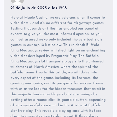
21 de Julio de 2025 a las 19:18
Here at Maple Casino, we are veterans when it comes to
video slots – and it’s no different for Megaways games.
Testing thousands of titles has enabled our panel of
experts to give you the most informed opinion, so you
can rest assured we’ve only included the very best slots
games in our top 10 list below: This in-depth Buffalo
King Megaways review will shed light on an enchanting
video slot developed by Pragmatic Play. The Buffalo
King Megaways slot transports players to the untamed
wilderness of North America, where the spirit of the
buffalo roams free. In this article, we will delve into
every aspect of the game, including its features, the
gaming mechanics, and its prospects for success. Come
with us as we look for the hidden treasures that await in
this majestic landscape. Players bolster winnings by
betting after a round; click its gamble button, appearing
after a successful spin round in the Aristocrat Buffalo
slot free play. This reveals a playing card with its face
down to guess its correct color or suit. If this color is