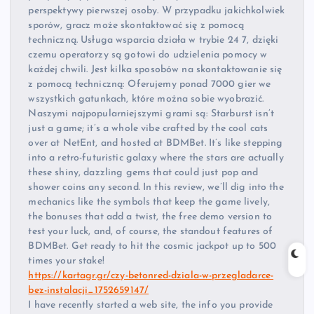
perspektywy pierwszej osoby. W przypadku jakichkolwiek
sporów, gracz może skontaktować się z pomocą
techniczną. Usługa wsparcia działa w trybie 24 7, dzięki
czemu operatorzy są gotowi do udzielenia pomocy w
każdej chwili. Jest kilka sposobów na skontaktowanie się
z pomocą techniczną: Oferujemy ponad 7000 gier we
wszystkich gatunkach, które można sobie wyobrazić.
Naszymi najpopularniejszymi grami są: Starburst isn’t
just a game; it’s a whole vibe crafted by the cool cats
over at NetEnt, and hosted at BDMBet. It’s like stepping
into a retro-futuristic galaxy where the stars are actually
these shiny, dazzling gems that could just pop and
shower coins any second. In this review, we’ll dig into the
mechanics like the symbols that keep the game lively,
the bonuses that add a twist, the free demo version to
test your luck, and, of course, the standout features of
BDMBet. Get ready to hit the cosmic jackpot up to 500
times your stake!
https://kartagr.gr/czy-betonred-dziala-w-przegladarce-
bez-instalacji_1752659147/
I have recently started a web site, the info you provide