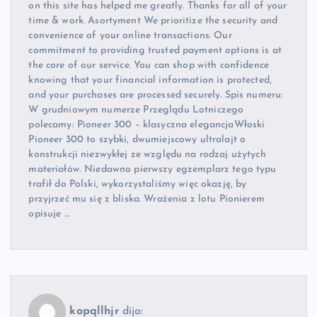
on this site has helped me greatly. Thanks for all of your
time & work. Asortyment We prioritize the security and
convenience of your online transactions. Our
commitment to providing trusted payment options is at
the core of our service. You can shop with confidence
knowing that your financial information is protected,
and your purchases are processed securely. Spis numeru:
W grudniowym numerze Przeglądu Lotniczego
polecamy: Pioneer 300 – klasyczna elegancjaWłoski
Pioneer 300 to szybki, dwumiejscowy ultralajt o
konstrukcji niezwykłej ze względu na rodzaj użytych
materiałów. Niedawno pierwszy egzemplarz tego typu
trafił do Polski, wykorzystaliśmy więc okazję, by
przyjrzeć mu się z bliska. Wrażenia z lotu Pionierem
opisuje …
kopqllhjr
dijo: