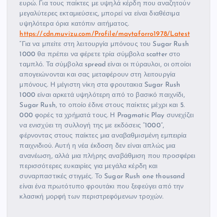
ευρώ. Για τους παίκτες με υψηλά κέρδη που αναζητούν
μεγαλύτερες εκταμιεύσεις, μπορεί να είναι διαθέσιμα
υψηλότερα όρια κατόπιν αιτήματος.
https://cdn.muvizu.com/Profile/maytaforro1978/Latest
“Για να μπείτε στη λειτουργία μπόνους του Sugar Rush
1000 θα πρέπει να φέρετε τρία σύμβολα scatter στο
ταμπλό. Τα σύμβολα spread είναι οι πύραυλοι, οι οποίοι
απογειώνονται και σας μεταφέρουν στη λειτουργία
μπόνους. Η μέγιστη νίκη στα φρουτακια Sugar Rush
1000 είναι αρκετά υψηλότερη από το βασικό παιχνίδι,
Sugar Rush, το οποίο έδινε στους παίκτες μέχρι και 5.
000 φορές τα χρήματά τους. Η Pragmatic Play συνεχίζει
να ενισχύει τη συλλογή της με εκδόσεις “1000”,
φέρνοντας στους παίκτες μια αναβαθμισμένη εμπειρία
παιχνιδιού. Αυτή η νέα έκδοση δεν είναι απλώς μια
ανανέωση, αλλά μια πλήρης αναβάθμιση που προσφέρει
περισσότερες ευκαιρίες για μεγάλα κέρδη και
συναρπαστικές στιγμές. Το Sugar Rush one thousand
είναι ένα πρωτότυπο φρουτάκι που ξεφεύγει από την
κλασική μορφή των περιστρεφόμενων τροχών.