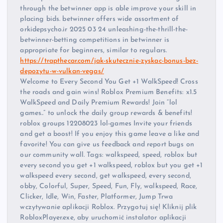
through the betwinner app is able improve your skill in
placing bids. betwinner offers wide assortment of
orkidepsycho.ir 2025 03 24 unleashing-the-thrill-the-
betwinner-betting competitions in betwinner is
appropriate for beginners, similar to regulars.
https://trapthecar.com/jak-skutecznie-zyskac-bonus-bez-
depozytu-w-vulkan-vegas/
Welcome to Every Second You Get +1 WalkSpeed! Cross
the roads and gain wins! Roblox Premium Benefits: x1.5
WalkSpeed and Daily Premium Rewards! Join “lol
games..” to unlock the daily group rewards & benefits!
roblox groups 12208023 lol-games Invite your friends
and get a boost! If you enjoy this game leave a like and
favorite! You can give us feedback and report bugs on
our community wall. Tags: walkspeed, speed, roblox but
every second you get +1 walkspeed, roblox but you get +1
walkspeed every second, get walkspeed, every second,
obby, Colorful, Super, Speed, Fun, Fly, walkspeed, Race,
Clicker, Idle, Win, Faster, Platformer, Jump Trwa
wczytywanie aplikacji Roblox. Przygotuj się! Kliknij plik
RobloxPlayer.exe, aby uruchomić instalator aplikacji