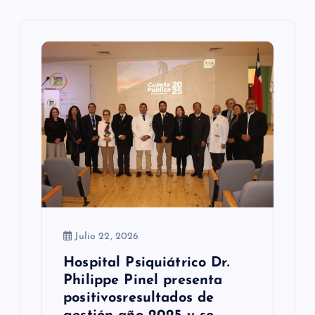
ó
n
d
e
e
n
t
r
a
Julio 22, 2026
d
Hospital Psiquiátrico Dr.
Philippe Pinel presenta
a
positivosresultados de