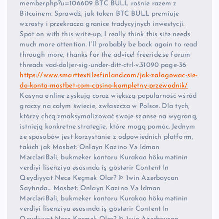
member.php?u=106609 BTC BULL rośnie razem z
Bitcoinem. Sprawdź, jak token BTC BULL premiuje
wzrosty i przekracza granice tradycyjnych inwestycji.
Spot on with this write-up, I really think this site needs
much more attention. I’ll probably be back again to read
through more, thanks for the advice! freeride.se forum
threads vad-doljer-sig-under-ditt-ctrl-v.31090 page-36
https://www.smarttextilesfinland.com/jak-zalogowac-sie-
do-konta-mostbet-com-casino-kompletny-przewodnik/
Kasyna online zyskują coraz większą popularność wśród
graczy na całym świecie, zwłaszcza w Polsce. Dla tych,
którzy chcą zmaksymalizować swoje szanse na wygraną,
istnieją konkretne strategie, które mogą pomóc. Jednym
ze sposobów jest korzystanie z odpowiednich platform,
takich jak Mosbet: Onlayn Kazino Və Idman
MərcləriBəli, bukmeker kontoru Kurakao hökumətinin
verdiyi lisenziya əsasında iş göstərir Content In
Qeydiyyat Necə Keçmək Olar? ᐉ 1win Azərbaycan
Saytında… Mosbet: Onlayn Kazino Və Idman
MərcləriBəli, bukmeker kontoru Kurakao hökumətinin
verdiyi lisenziya əsasında iş göstərir Content In