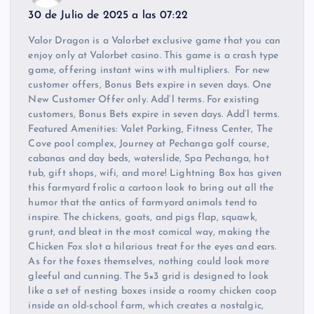
30 de Julio de 2025 a las 07:22
Valor Dragon is a Valorbet exclusive game that you can
enjoy only at Valorbet casino. This game is a crash type
game, offering instant wins with multipliers. For new
customer offers, Bonus Bets expire in seven days. One
New Customer Offer only. Add’l terms. For existing
customers, Bonus Bets expire in seven days. Add’l terms.
Featured Amenities: Valet Parking, Fitness Center, The
Cove pool complex, Journey at Pechanga golf course,
cabanas and day beds, waterslide, Spa Pechanga, hot
tub, gift shops, wifi, and more! Lightning Box has given
this farmyard frolic a cartoon look to bring out all the
humor that the antics of farmyard animals tend to
inspire. The chickens, goats, and pigs flap, squawk,
grunt, and bleat in the most comical way, making the
Chicken Fox slot a hilarious treat for the eyes and ears.
As for the foxes themselves, nothing could look more
gleeful and cunning. The 5×3 grid is designed to look
like a set of nesting boxes inside a roomy chicken coop
inside an old-school farm, which creates a nostalgic,