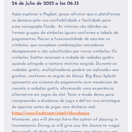
26 de Julio de 2025 a las 06:33
Após explorar a Pagbet, posso afirmar que a plataforma
se destaca pela sua confiabilidade e facilidade para
uma navegação fluida. As vitórias são obtidas ao
formar grupos de símbolos iguais conforme a tabela de
pagamentos. Possui a funcionalidade de cascata: os
símbolos que compõem combinações vencedoras
desaparecem e são substituídos por novos símbolos. Os
símbolos Scatter acionam a rodada de rodadas grátis
quando atingido o número mínimo exigido. Durante as
rodadas grátis, multiplicadores podem ser aplicados aos
ganhos, conforme as regras do bônus. Big Bass Splash
apresenta um sistema de pagamento com mecânicas de
cascata e rodadas grátis, oferecendo uma experiência
alternativa em jogos de slot. Teste o modo demo para
compreender a dinâmica do jogo e definir sua estratégia
de apostas antes de jogar com dinheiro real.
https://www.findit.com/stpnfyhkyyshpgw
Moreover, you will always have the option of playing in
tournaments. Doing so will give you the chance to wager
thousands of chips. Individual games are where you can