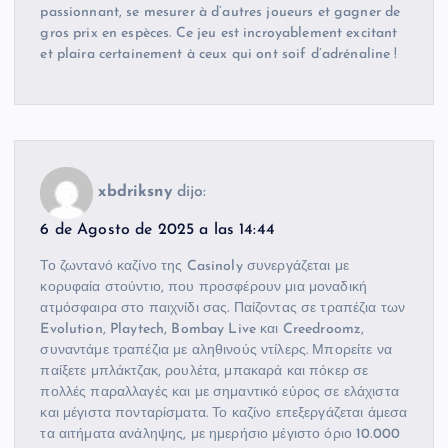
passionnant, se mesurer à d’autres joueurs et gagner de
gros prix en espèces. Ce jeu est incroyablement excitant
et plaira certainement à ceux qui ont soif d’adrénaline !
xbdriksny
dijo:
6 de Agosto de 2025 a las 14:44
Το ζωντανό καζίνο της Casinoly συνεργάζεται με
κορυφαία στούντιο, που προσφέρουν μια μοναδική
ατμόσφαιρα στο παιχνίδι σας. Παίζοντας σε τραπέζια των
Evolution, Playtech, Bombay Live και Creedroomz,
συναντάμε τραπέζια με αληθινούς ντίλερς. Μπορείτε να
παίξετε μπλάκτζακ, ρουλέτα, μπακαρά και πόκερ σε
πολλές παραλλαγές και με σημαντικό εύρος σε ελάχιστα
και μέγιστα πονταρίσματα. Το καζίνο επεξεργάζεται άμεσα
τα αιτήματα ανάληψης, με ημερήσιο μέγιστο όριο 10.000