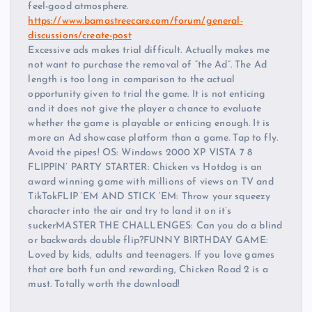
feel-good atmosphere.
https://www.bamastreecare.com/forum/general-
discussions/create-post
Excessive ads makes trial difficult. Actually makes me
not want to purchase the removal of “the Ad”. The Ad
length is too long in comparison to the actual
opportunity given to trial the game. It is not enticing
and it does not give the player a chance to evaluate
whether the game is playable or enticing enough. It is
more an Ad showcase platform than a game. Tap to fly.
Avoid the pipes! OS: Windows 2000 XP VISTA 7 8
FLIPPIN’ PARTY STARTER: Chicken vs Hotdog is an
award winning game with millions of views on TV and
TikTokFLIP ‘EM AND STICK ‘EM: Throw your squeezy
character into the air and try to land it on it’s
suckerMASTER THE CHALLENGES: Can you do a blind
or backwards double flip?FUNNY BIRTHDAY GAME:
Loved by kids, adults and teenagers. If you love games
that are both fun and rewarding, Chicken Road 2 is a
must. Totally worth the download!