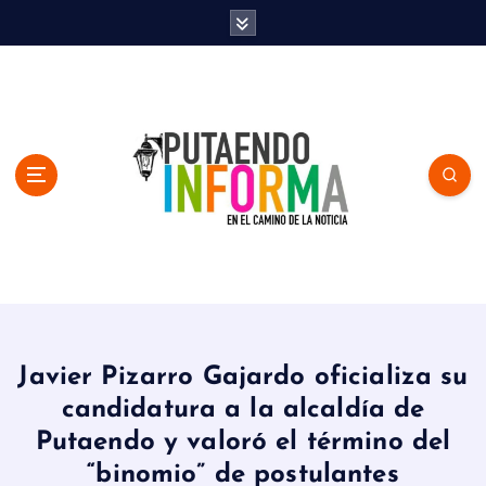
S
k
i
p
t
o
c
o
n
t
e
n
En el Camino de la Noticia
t
Javier Pizarro Gajardo oficializa su
candidatura a la alcaldía de
Putaendo y valoró el término del
“binomio” de postulantes