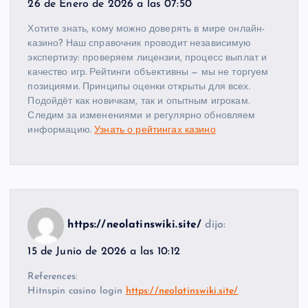
26 de Enero de 2026 a las 07:50
Хотите знать, кому можно доверять в мире онлайн-
казино? Наш справочник проводит независимую
экспертизу: проверяем лицензии, процесс выплат и
качество игр. Рейтинги объективны — мы не торгуем
позициями. Принципы оценки открыты для всех.
Подойдёт как новичкам, так и опытным игрокам.
Следим за изменениями и регулярно обновляем
информацию.
Узнать о рейтингах казино
https://neolatinswiki.site/
dijo:
15 de Junio de 2026 a las 10:12
References:
Hitnspin casino login
https://neolatinswiki.site/