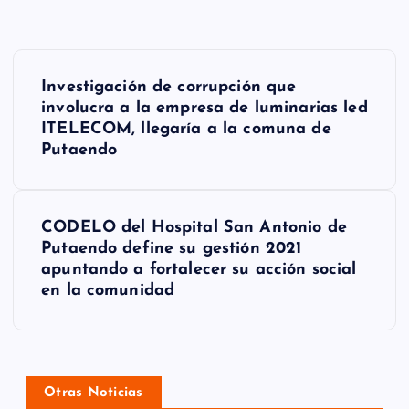
N
Investigación de corrupción que
a
involucra a la empresa de luminarias led
ITELECOM, llegaría a la comuna de
v
Putaendo
e
g
CODELO del Hospital San Antonio de
a
Putaendo define su gestión 2021
apuntando a fortalecer su acción social
c
en la comunidad
i
ó
n
Otras Noticias