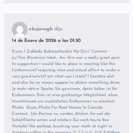
ekujuvugb
dijo:
14 de Enero de 2026 a las 01:30
Kursy I Zakłady Bukmacherskie Na Dziś” Content
рџ’Ћco Wyróżnia 1xbet… Aw, this was a really great post.
In suggestion I would like to place in creating like this
furthermore? requiring time and actual effort to make a
very good article? yet what can I state? I hesitate alot
and also by no means appear to obtain something done.
Je mehr aktive Spieler Sie gewinnen, desto höher ist Ihr
Einkommen. Dies ist eine großartige Möglichkeit, ohne
Investitionen ein zusätzliches Einkommen zu erzielen!
Plinko ️ Enjoy Plinko For Real Money In Canada
Content… Um Partner zu werden, klicken Sie auf die
Schaltfläche unten und erleben Sie noch heute Ihre
Vorteile! like perhaps brushing your teeth at night or
drinking coffee in the morning,ラブドール おすすめthen