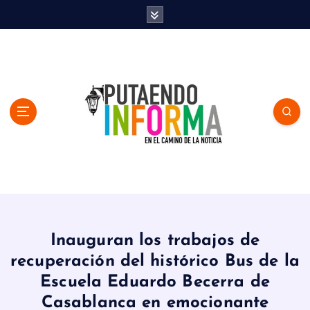
S
k
i
p
t
o
c
o
n
t
e
n
En el Camino de la Noticia
t
Inauguran los trabajos de
recuperación del histórico Bus de la
Escuela Eduardo Becerra de
Casablanca en emocionante