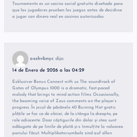
Tournaments es un casino social gratuito diseñado para
que los jugadores prueben los juegos antes de decidirse
a jugar con dinero real en casinos autorizados.
oxshvbnyc
dijo:
14 de Enero de 2026 a las 04:29
Exklusiver Bonus Connect with us The soundtrack of
Gates of Olympus 1000 is a dramatic, fast-paced
melody that brings to mind action films. Occasionally,
the booming voice of Zeus comments on the player’s
progress. În jocul de păcănele 40 Burning Hot gratis
plățile se fac ca de obicei, de la stânga la dreapta, pe
role adiacente. Doar câștigurile din dolar și stea sunt
adăugate de pe liniile de plată și-s înmulțite la valoarea
pariului făcut. Multiplikatorsymbole sind auf allen