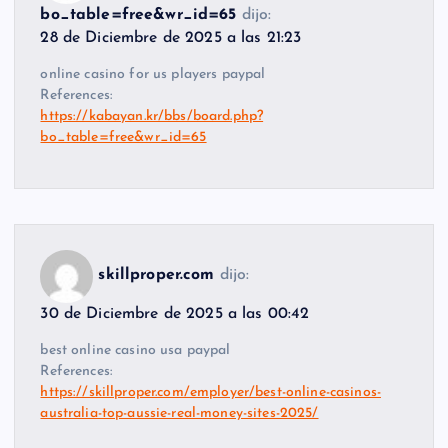
bo_table=free&wr_id=65
dijo:
28 de Diciembre de 2025 a las 21:23
online casino for us players paypal
References:
https://kabayan.kr/bbs/board.php?
bo_table=free&wr_id=65
skillproper.com
dijo:
30 de Diciembre de 2025 a las 00:42
best online casino usa paypal
References:
https://skillproper.com/employer/best-online-casinos-
australia-top-aussie-real-money-sites-2025/