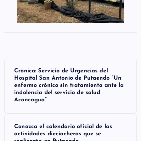
N
Crónica: Servicio de Urgencias del
a
Hospital San Antonio de Putaendo “Un
enfermo crónico sin tratamiento ante la
v
indolencia del servicio de salud
e
Aconcagua”
g
a
Conozca el calendario oficial de las
actividades dieciocheras que se
c