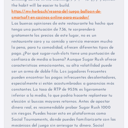
the habit will be easier to build.
https://my-herba.ch/resena-del-juego-balloon-de-
smartsoft-en-casinos-online-para-ecuador/
Las buenas opiniones de este restaurante ha hecho que
tenga una puntuación de 7.36, te sorprenderá
gratamente los precios de este lugar, no es un
restaurante caro y su comida y servicio merecen mucho
la pena, para tu comodidad, ofrecen diferentes tipos de
pago. ¿Por qué sugar-rush-slots tiene una puntuación de
confianza de media a buena? Aunque Sugar Rush ofrece
características emocionantes, su alta volatilidad puede
ser un arma de doble filo. Los jugadores frecuentes
pueden encontrar los pagos infrecuentes desalentadores,
especialmente si están acostumbrados a ganancias más
constantes. La tasa de RTP de 95.5% es ligeramente
inferior a la media, lo que podría hacerte replantear tu
elección si buscas mayores retornos. Antes de apostar
dinero real, es recomendable probar Sugar Rush 1000
sin riesgos. Puedes hacer esto en plataformas como
Social Tournaments, donde puedes familiarizarte con las
mecánicas del juego sin arriesgar tu dinero. Social