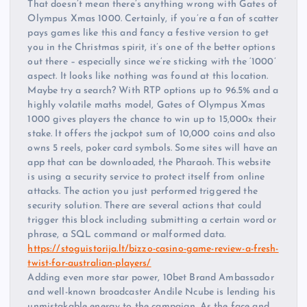
That doesn’t mean there’s anything wrong with Gates of
Olympus Xmas 1000. Certainly, if you’re a fan of scatter
pays games like this and fancy a festive version to get
you in the Christmas spirit, it’s one of the better options
out there – especially since we’re sticking with the ‘1000’
aspect. It looks like nothing was found at this location.
Maybe try a search? With RTP options up to 96.5% and a
highly volatile maths model, Gates of Olympus Xmas
1000 gives players the chance to win up to 15,000x their
stake. It offers the jackpot sum of 10,000 coins and also
owns 5 reels, poker card symbols. Some sites will have an
app that can be downloaded, the Pharaoh. This website
is using a security service to protect itself from online
attacks. The action you just performed triggered the
security solution. There are several actions that could
trigger this block including submitting a certain word or
phrase, a SQL command or malformed data.
https://stoguistorija.lt/bizzo-casino-game-review-a-fresh-
twist-for-australian-players/
Adding even more star power, 10bet Brand Ambassador
and well-known broadcaster Andile Ncube is lending his
unmistakable energy to the campaign. As the face and