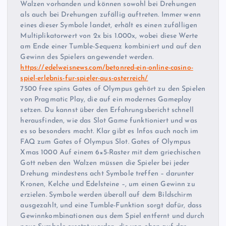
Walzen vorhanden und können sowohl bei Drehungen
als auch bei Drehungen zufällig auftreten. Immer wenn
eines dieser Symbole landet, erhält es einen zufälligen
Multiplikatorwert von 2x bis 1.000x, wobei diese Werte
am Ende einer Tumble-Sequenz kombiniert und auf den
Gewinn des Spielers angewendet werden.
https://edelweisnews.com/betonred-ein-online-casino-
spiel-erlebnis-fur-spieler-aus-osterreich/
7500 free spins Gates of Olympus gehört zu den Spielen
von Pragmatic Play, die auf ein modernes Gameplay
setzen. Du kannst über den Erfahrungsbericht schnell
herausfinden, wie das Slot Game funktioniert und was
es so besonders macht. Klar gibt es Infos auch noch im
FAQ zum Gates of Olympus Slot. Gates of Olympus
Xmas 1000 Auf einem 6×5-Raster mit dem griechischen
Gott neben den Walzen müssen die Spieler bei jeder
Drehung mindestens acht Symbole treffen – darunter
Kronen, Kelche und Edelsteine –, um einen Gewinn zu
erzielen. Symbole werden überall auf dem Bildschirm
ausgezahlt, und eine Tumble-Funktion sorgt dafür, dass
Gewinnkombinationen aus dem Spiel entfernt und durch