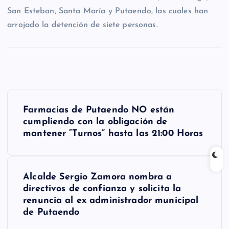
San Esteban, Santa María y Putaendo, las cuales han
arrojado la detención de siete personas.
N
Farmacias de Putaendo NO están
a
cumpliendo con la obligación de
mantener “Turnos” hasta las 21:00 Horas
v
e
g
Alcalde Sergio Zamora nombra a
directivos de confianza y solicita la
a
renuncia al ex administrador municipal
de Putaendo
c