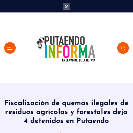
S
k
i
p
t
o
c
o
n
t
e
n
En el Camino de la Noticia
t
Fiscalización de quemas ilegales de
residuos agrícolas y forestales deja
4 detenidos en Putaendo