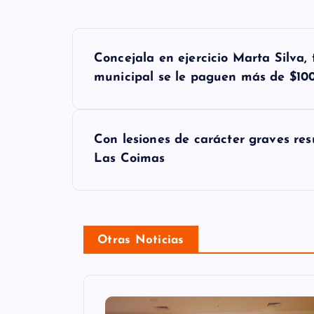
N
Concejala en ejercicio Marta Silva, 
a
municipal se le paguen más de $100 
v
e
Con lesiones de carácter graves res
g
Las Coimas
a
c
i
Otras Noticias
ó
n