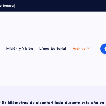
o
t
e
m
p
o
r
a
l
B
o
m
b
e
r
Misión y Visión
Línea Editorial
Archivo
 54 kilómetros de alcantarillado durante este año en