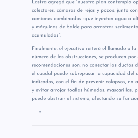
Lastra agregó que “nuestro plan contempla ope
colectores, cámaras de rejas y pozos, junto con
camiones combinados -que inyectan agua a alt
y máquinas de balde para arrastrar sedimentos
acumulados”.
Finalmente, el ejecutivo reiteró el llamado a l
número de las obstrucciones, se producen por e
recomendaciones son: no conectar los ductos de
el caudal puede sobrepasar la capacidad del co
indicados, con el fin de prevenir colapsos; no 
y evitar arrojar toallas húmedas, mascarillas, 
puede obstruir el sistema, afectando su funci