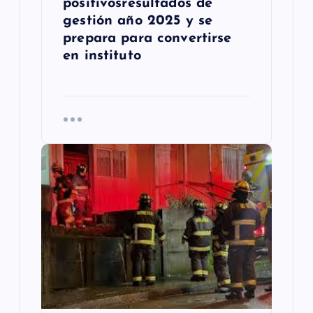
s
positivosresultados de
gestión año 2025 y se
prepara para convertirse
en instituto