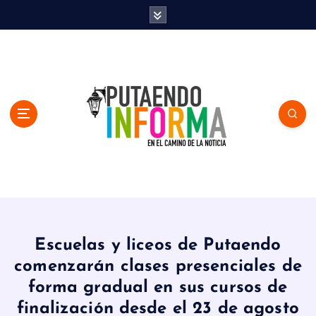
S
k
i
p
t
o
c
o
n
t
e
n
En el Camino de la Noticia
t
Escuelas y liceos de Putaendo
comenzarán clases presenciales de
forma gradual en sus cursos de
finalización desde el 23 de agosto