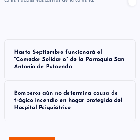
comunidades educativas de la comuna.
N
Hasta Septiembre funcionará el
a
“Comedor Solidario” de la Parroquia San
Antonio de Putaendo
v
e
g
Bomberos aún no determina causa de
trágico incendio en hogar protegido del
a
Hospital Psiquiátrico
c
i