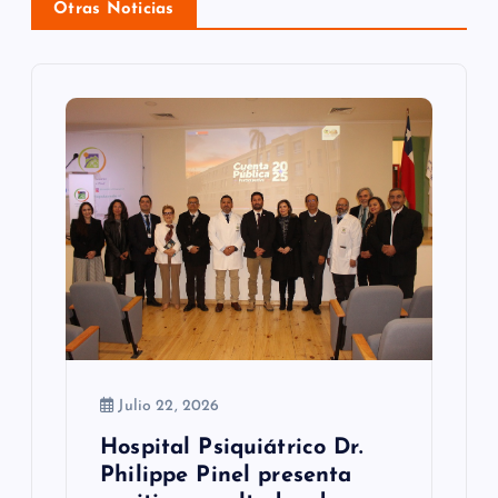
ó
Otras Noticias
n
d
e
e
n
t
r
a
Julio 22, 2026
d
Hospital Psiquiátrico Dr.
a
Philippe Pinel presenta