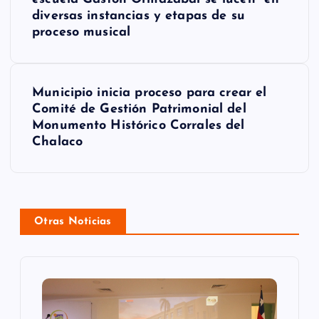
v
diversas instancias y etapas de su
e
proceso musical
g
a
Municipio inicia proceso para crear el
Comité de Gestión Patrimonial del
c
Monumento Histórico Corrales del
Chalaco
i
ó
n
Otras Noticias
d
e
e