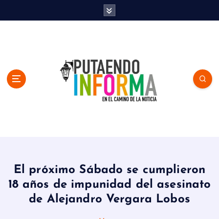
S
k
i
p
t
o
c
o
n
t
e
n
En el Camino de la Noticia
t
El próximo Sábado se cumplieron
18 años de impunidad del asesinato
de Alejandro Vergara Lobos