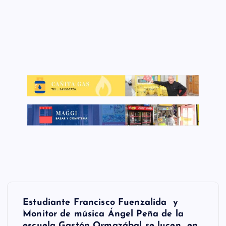
N
Estudiante Francisco Fuenzalida y
a
Monitor de música Ángel Peña de la
escuela Gastón Ormazábal se lucen en