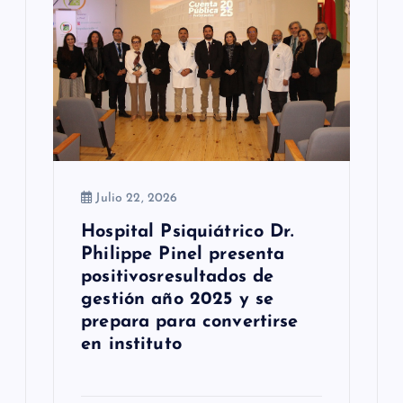
n
t
r
a
d
a
Julio 22, 2026
s
Hospital Psiquiátrico Dr.
Philippe Pinel presenta
positivosresultados de
gestión año 2025 y se
prepara para convertirse
en instituto