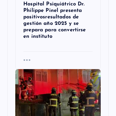
Hospital Psiquiátrico Dr.
a
Philippe Pinel presenta
s
positivosresultados de
gestión año 2025 y se
prepara para convertirse
en instituto