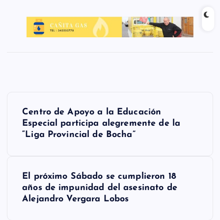
N
Centro de Apoyo a la Educación
a
Especial participa alegremente de la
“Liga Provincial de Bocha”
v
e
g
El próximo Sábado se cumplieron 18
años de impunidad del asesinato de
a
Alejandro Vergara Lobos
c