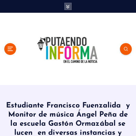
S
k
i
p
t
o
c
o
n
t
e
n
En el Camino de la Noticia
t
Estudiante Francisco Fuenzalida y
Monitor de música Ángel Peña de
la escuela Gastón Ormazábal se
lucen en diversas instancias y