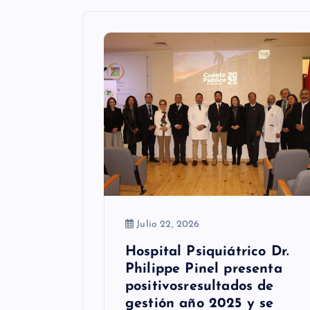
ó
n
d
e
e
n
t
r
a
Julio 22, 2026
d
Hospital Psiquiátrico Dr.
Philippe Pinel presenta
a
positivosresultados de
s
gestión año 2025 y se