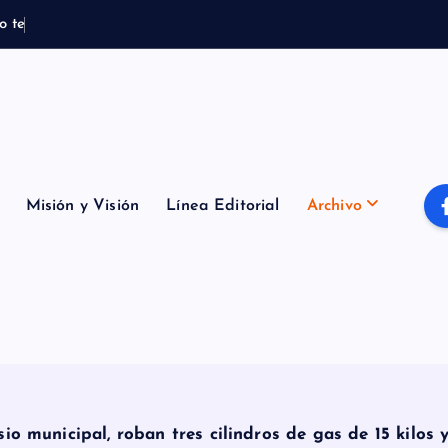
o
t
e
m
p
o
r
a
l
B
o
m
Misión y Visión
Línea Editorial
Archivo
io municipal, roban tres cilindros de gas de 15 kilos y