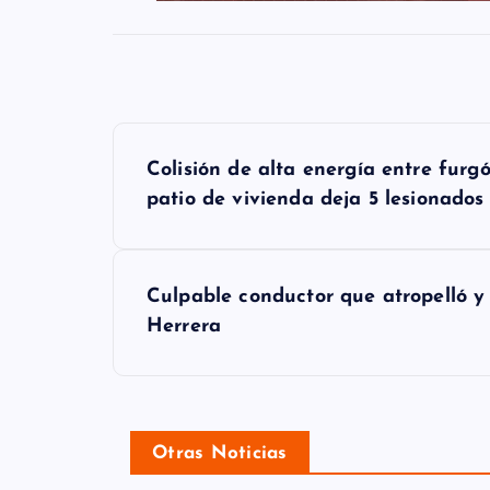
N
Colisión de alta energía entre fur
a
patio de vivienda deja 5 lesionados
v
e
Culpable conductor que atropelló 
g
Herrera
a
c
i
Otras Noticias