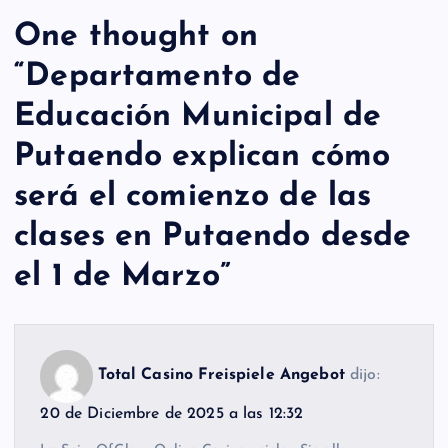
One thought on
“
Departamento de
Educación Municipal de
Putaendo explican cómo
será el comienzo de las
clases en Putaendo desde
el 1 de Marzo
”
Total Casino Freispiele Angebot
dijo:
20 de Diciembre de 2025 a las 12:32