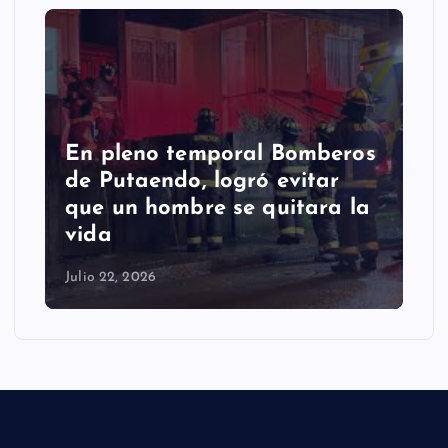
no temporal Bomberos
Putaendo esp
aendo, logró evitar
Sernageomin 
 hombre se quitara la
retiro de en
cayó en la c
026
Julio 22, 2026