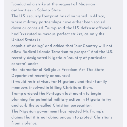
“conducted a strike at the request of Nigerian
authorities in Soboto State…
The U.S. security footprint has diminished in Africa,
where military partnerships have either been scaled
down or canceled. Trump said the U.S. defense officials
had “executed numerous perfect strikes, as only the
United States is
capable of doing” and added that “our Country will not
allow Radical Islamic Terrorism to prosper.” And the U.S.
recently designated Nigeria a “country of particular
concern” under
the International Religious Freedom Act. The State
Department recently announced
it would restrict visas for Nigerians and their family
members involved in killing Christians there.
Trump ordered the Pentagon last month to begin
planning for potential military action in Nigeria to try
and curb the so-called Christian persecution.
The Nigerian government has rejected Mr. Trump’s
claims that it is not doing enough to protect Christians
from violence.