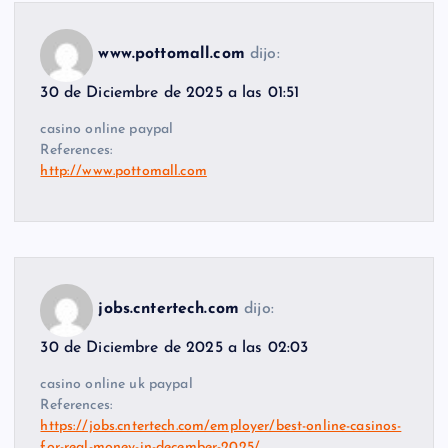
www.pottomall.com
dijo:
30 de Diciembre de 2025 a las 01:51
casino online paypal
References:
http://www.pottomall.com
jobs.cntertech.com
dijo:
30 de Diciembre de 2025 a las 02:03
casino online uk paypal
References:
https://jobs.cntertech.com/employer/best-online-casinos-
for-real-money-in-december-2025/