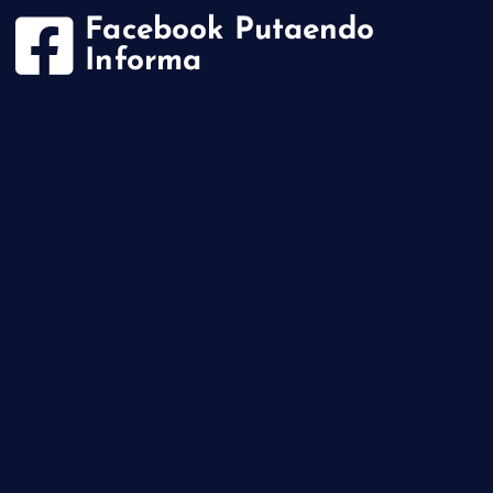
Facebook Putaendo
Informa