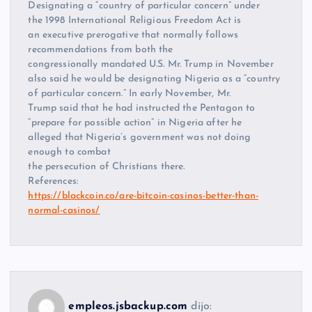
Designating a “country of particular concern” under
the 1998 International Religious Freedom Act is
an executive prerogative that normally follows
recommendations from both the
congressionally mandated U.S. Mr. Trump in November
also said he would be designating Nigeria as a “country
of particular concern.” In early November, Mr.
Trump said that he had instructed the Pentagon to
“prepare for possible action” in Nigeria after he
alleged that Nigeria’s government was not doing
enough to combat
the persecution of Christians there.
References:
https://blackcoin.co/are-bitcoin-casinos-better-than-
normal-casinos/
empleos.jsbackup.com
dijo: