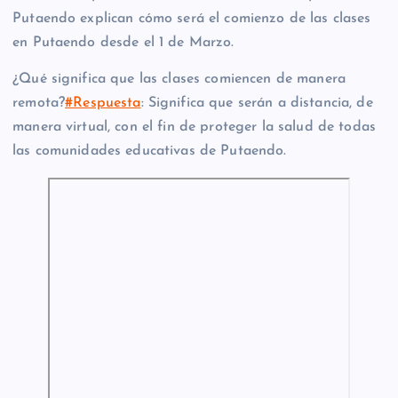
Putaendo explican cómo será el comienzo de las clases
en Putaendo desde el 1 de Marzo.
¿Qué significa que las clases comiencen de manera
remota?
#Respuesta
: Significa que serán a distancia, de
manera virtual, con el fin de proteger la salud de todas
las comunidades educativas de Putaendo.