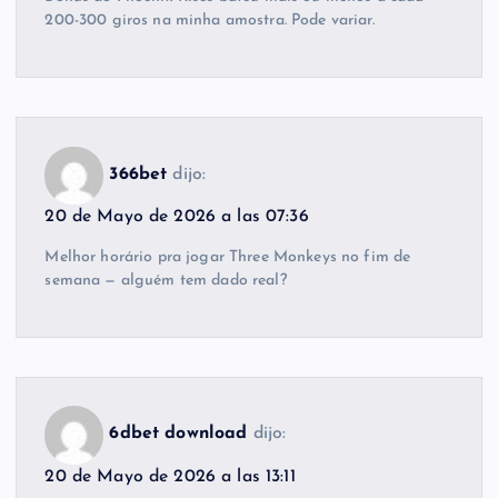
200-300 giros na minha amostra. Pode variar.
366bet
dijo:
20 de Mayo de 2026 a las 07:36
Melhor horário pra jogar Three Monkeys no fim de
semana — alguém tem dado real?
6dbet download
dijo:
20 de Mayo de 2026 a las 13:11