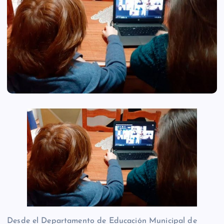
Desde el Departamento de Educación Municipal de