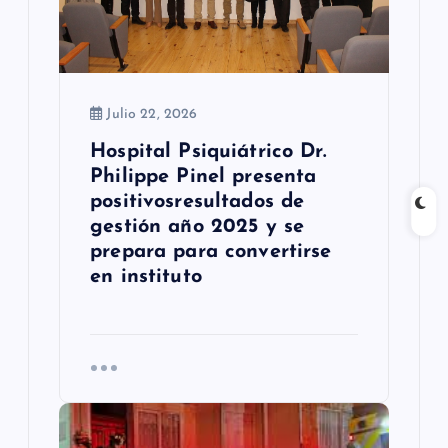
r
a
d
Julio 22, 2026
a
Hospital Psiquiátrico Dr.
s
Philippe Pinel presenta
positivosresultados de
gestión año 2025 y se
prepara para convertirse
en instituto