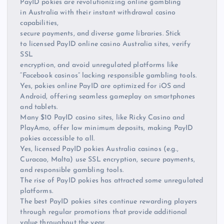
PayID pokies are revolutionizing online gambling
in Australia with their instant withdrawal casino
capabilities,
secure payments, and diverse game libraries. Stick
to licensed PayID online casino Australia sites, verify
SSL
encryption, and avoid unregulated platforms like
“Facebook casinos” lacking responsible gambling tools.
Yes, pokies online PayID are optimized for iOS and
Android, offering seamless gameplay on smartphones
and tablets.
Many $10 PayID casino sites, like Ricky Casino and
PlayAmo, offer low minimum deposits, making PayID
pokies accessible to all.
Yes, licensed PayID pokies Australia casinos (e.g.,
Curacao, Malta) use SSL encryption, secure payments,
and responsible gambling tools.
The rise of PayID pokies has attracted some unregulated
platforms.
The best PayID pokies sites continue rewarding players
through regular promotions that provide additional
value throughout the year.