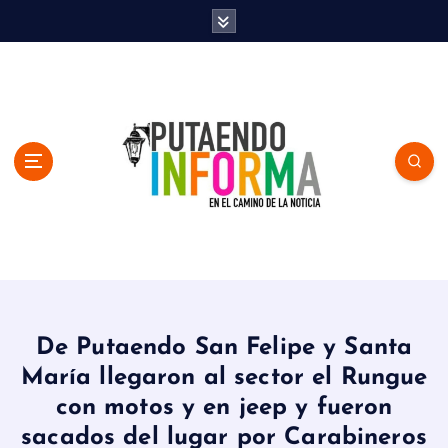
S
k
i
p
t
o
c
o
n
t
e
n
En el Camino de la Noticia
t
De Putaendo San Felipe y Santa
María llegaron al sector el Rungue
con motos y en jeep y fueron
sacados del lugar por Carabineros