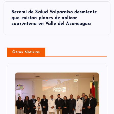
g
Seremi de Salud Valparaíso desmiente
a
que existan planes de aplicar
cuarentena en Valle del Aconcagua
c
i
ó
Otras Noticias
n
d
e
e
n
t