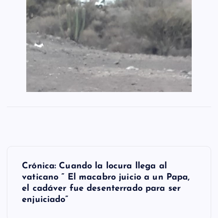
N
Crónica: Cuando la locura llega al
a
vaticano ” El macabro juicio a un Papa,
el cadáver fue desenterrado para ser
v
enjuiciado”
e