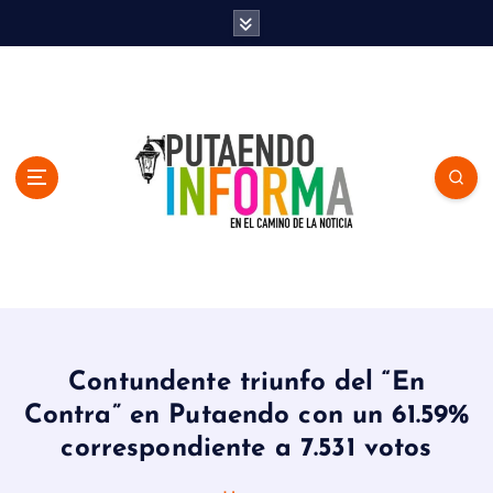
S
k
i
p
t
o
c
o
n
t
e
n
En el Camino de la Noticia
t
Contundente triunfo del “En
Contra” en Putaendo con un 61.59%
correspondiente a 7.531 votos