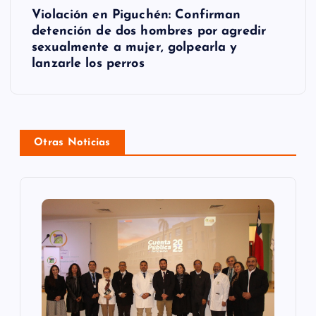
e
Violación en Piguchén: Confirman
g
detención de dos hombres por agredir
sexualmente a mujer, golpearla y
a
lanzarle los perros
c
i
ó
Otras Noticias
n
d
e
e
n