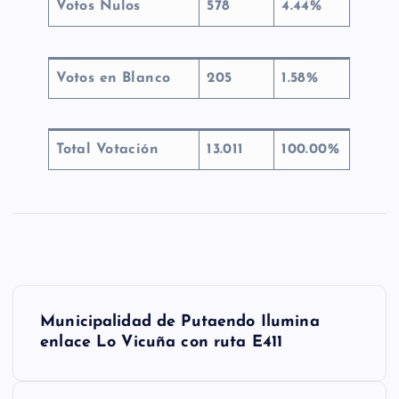
Votos Nulos
578
4.44%
Votos en Blanco
205
1.58%
Total Votación
13.011
100.00%
N
Municipalidad de Putaendo Ilumina
a
enlace Lo Vicuña con ruta E411
v