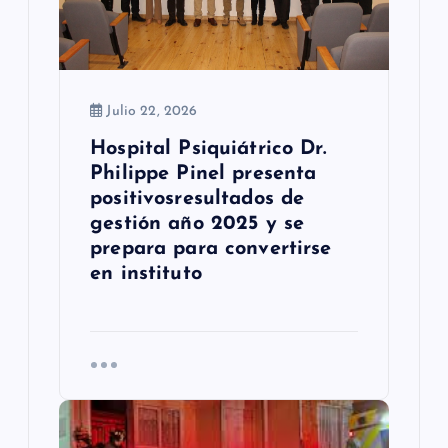
t
r
a
Julio 22, 2026
d
Hospital Psiquiátrico Dr.
a
Philippe Pinel presenta
s
positivosresultados de
gestión año 2025 y se
prepara para convertirse
en instituto