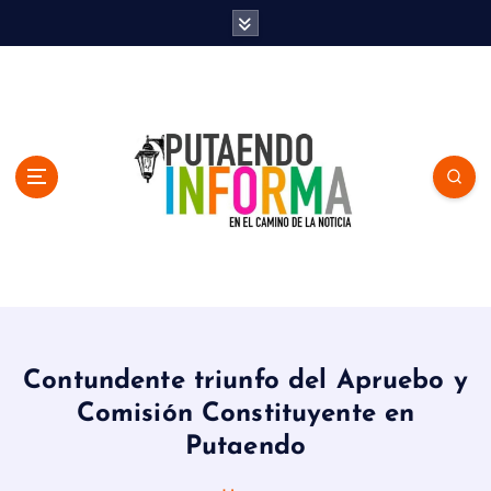
S
k
i
p
t
o
c
o
n
t
e
n
En el Camino de la Noticia
t
Contundente triunfo del Apruebo y
Comisión Constituyente en
Putaendo