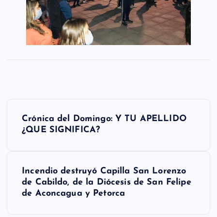
N
Crónica del Domingo: Y TU APELLIDO
a
¿QUE SIGNIFICA?
v
e
Incendio destruyó Capilla San Lorenzo
g
de Cabildo, de la Diócesis de San Felipe
de Aconcagua y Petorca
a