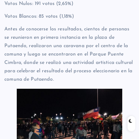
Votos Nulos: 191 votos (2,65%)
Votos Blancos: 85 votos (1,18%)
Antes de conocerse los resultados, cientos de personas
se reunieron en primera instancia en la plaza de
Putaendo, realizaron una caravana por el centro de la
comuna y luego se encontraron en el Parque Puente
Cimbra, donde se realizó una actividad artística cultural
para celebrar el resultado del proceso eleccionario en la
comuna de Putaendo.