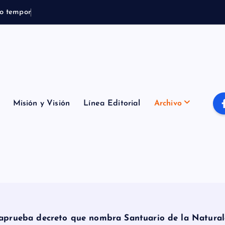
o
t
e
m
p
o
r
a
l
B
o
m
b
e
r
Misión y Visión
Línea Editorial
Archivo
 aprueba decreto que nombra Santuario de la Natura