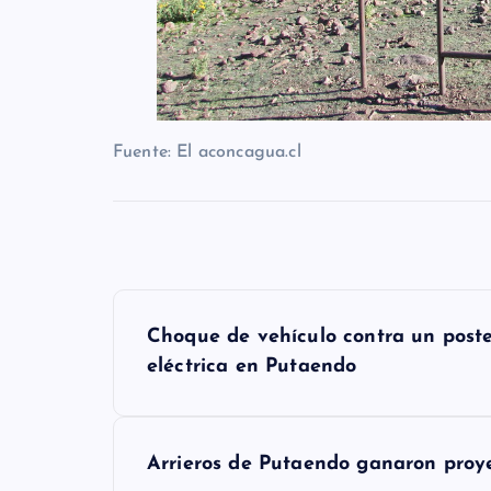
Fuente: El aconcagua.cl
N
Choque de vehículo contra un poste 
a
eléctrica en Putaendo
v
e
Arrieros de Putaendo ganaron proy
g