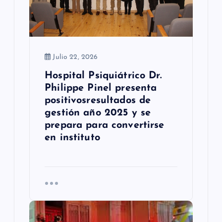
r
a
d
Julio 22, 2026
a
Hospital Psiquiátrico Dr.
s
Philippe Pinel presenta
positivosresultados de
gestión año 2025 y se
prepara para convertirse
en instituto