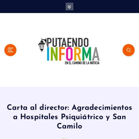
S
k
i
p
t
o
c
o
n
t
e
n
En el Camino de la Noticia
t
Carta al director: Agradecimientos
a Hospitales Psiquiátrico y San
Camilo