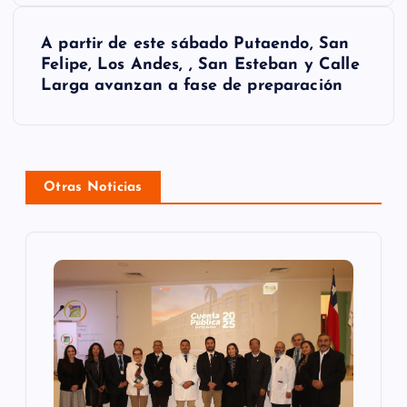
g
A partir de este sábado Putaendo, San
a
Felipe, Los Andes, , San Esteban y Calle
Larga avanzan a fase de preparación
c
i
ó
Otras Noticias
n
d
e
e
n
t