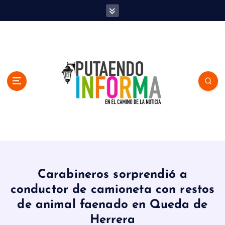
S
k
i
p
t
o
c
o
n
t
e
n
En el Camino de la Noticia
t
Carabineros sorprendió a
conductor de camioneta con restos
de animal faenado en Queda de
Herrera