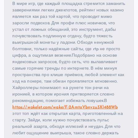
В мире игр, где каждый площадка стремится заманить
заверениями легких джекпотов, рейтинг новых казино
является как раз той картой, что проводит мимо
заросли подвохов. Для профи плюс новичков, что
устал от ложных обещаний, это инструмент, дабы
почувствовать подлинную отдачу, будто тяжесть
выигрышной монеты у ладони. Обходя ненужной
болтовни, только надёжные сайты, где rtp не просто
цифра, а ощутимая везение.Подобрано на основе
яндексовых запросов, будто сеть, что вылавливает
самые горячие тренды по интернете. В нём минуя
пространства про клише приёмов, любой элемент как
ход на покере, там обман проявляется мгновенно.
Хайроллеры понимают: на рунете тон речи на
иронией, в котором ирония притворяется словно
рекомендацию, помогает избежать ловушек.В
https://wakelet.com/wake/F-2AmtoVbnvzu3Xl488Wb
этот топ ждёт как открытая карта, приготовленный на
старту. Зайди, коли нужно почувствовать пульс
реальной азарта, обходя иллюзий и неудач. Для что
любит ощущение выигрыша, такое словно держать