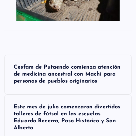
N
Cesfam de Putaendo comienza atención
a
de medicina ancestral con Machi para
personas de pueblos originarios
v
e
g
Este mes de julio comenzaron divertidos
talleres de fútsal en las escuelas
a
Eduardo Becerra, Paso Histórico y San
Alberto
c