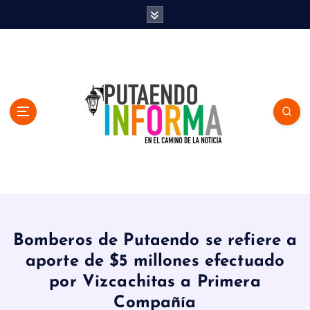
S
k
i
p
t
o
c
o
n
t
e
n
En el Camino de la Noticia
t
Bomberos de Putaendo se refiere a
aporte de $5 millones efectuado
por Vizcachitas a Primera
Compañía