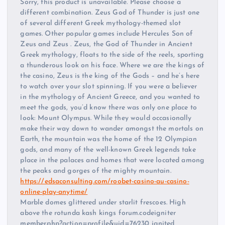
Sorry, this product is unavailable. Please choose a
different combination. Zeus God of Thunder is just one
of several different Greek mythology-themed slot
games. Other popular games include Hercules Son of
Zeus and Zeus . Zeus, the God of Thunder in Ancient
Greek mythology, floats to the side of the reels, sporting
a thunderous look on his face. Where we are the kings of
the casino, Zeus is the king of the Gods – and he’s here
to watch over your slot spinning. If you were a believer
in the mythology of Ancient Greece, and you wanted to
meet the gods, you’d know there was only one place to
look: Mount Olympus. While they would occasionally
make their way down to wander amongst the mortals on
Earth, the mountain was the home of the 12 Olympian
gods, and many of the well-known Greek legends take
place in the palaces and homes that were located among
the peaks and gorges of the mighty mountain.
https://edsaconsulting.com/roobet-casino-au-casino-
online-play-anytime/
Marble domes glittered under starlit frescoes. High
above the rotunda kash kings forum.codeigniter
member.php?action=profile&uid=76230 ignited