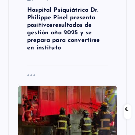
d
Hospital Psiquiátrico Dr.
Philippe Pinel presenta
a
positivosresultados de
s
gestión año 2025 y se
prepara para convertirse
en instituto