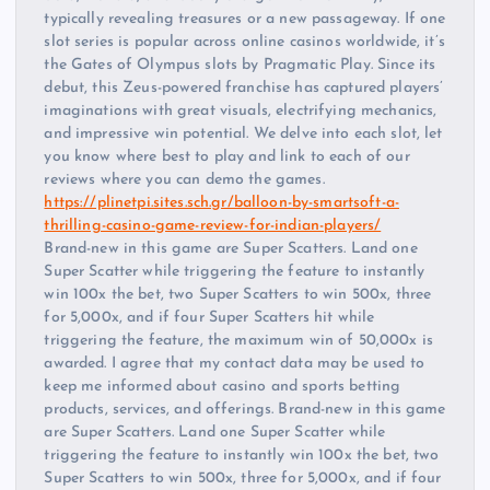
typically revealing treasures or a new passageway. If one
slot series is popular across online casinos worldwide, it’s
the Gates of Olympus slots by Pragmatic Play. Since its
debut, this Zeus-powered franchise has captured players’
imaginations with great visuals, electrifying mechanics,
and impressive win potential. We delve into each slot, let
you know where best to play and link to each of our
reviews where you can demo the games.
https://plinetpi.sites.sch.gr/balloon-by-smartsoft-a-
thrilling-casino-game-review-for-indian-players/
Brand-new in this game are Super Scatters. Land one
Super Scatter while triggering the feature to instantly
win 100x the bet, two Super Scatters to win 500x, three
for 5,000x, and if four Super Scatters hit while
triggering the feature, the maximum win of 50,000x is
awarded. I agree that my contact data may be used to
keep me informed about casino and sports betting
products, services, and offerings. Brand-new in this game
are Super Scatters. Land one Super Scatter while
triggering the feature to instantly win 100x the bet, two
Super Scatters to win 500x, three for 5,000x, and if four