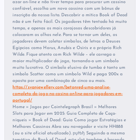
azar on-line e não tiver tempo para procurar um cassino
confiável, escolha um novo cassino com um bônus de
inscrição da nossa lista. Descobrir o mítico Book of Dead
não é um feito fácil. Os jogadores têm tentado há muito
tempo, e apenas os mais corajosos descobridores já
colocaram os olhos nele. Para se tornar um deles, os
jogadores devem coletar símbolos, de letras a Deuses
Egípcios como Horus, Anubis e Osíris e o próprio Rich
Wilde. Fique atento com Rich Wilde – ele carrega o
maior multiplicador do jogo, tornando-o um símbolo
muito lucrativo. O símbolo elusivo de tumba é tanto um
símbolo Scatter como um símbolo Wild e paga 200x a
aposta por uma combinação de cinco ou mais.
https://svanjewellery.com/betonred-uma-analise-
completa-do-jogo-no-casino-online-para-jogadores-em-
portugal/
Home » Jogos por Cointelegraph Brasil » Melhores
Slots para Jogar em 2025: Guia Completo de Caça-
níqueis » Book of Dead: Guia Como jogar Estratégias e
Melhores Cassinos Abra seu navegador e visite HH888
(ou o site oficial atualizado). рџЊђ Seguindo a mesma
temática do Book of Dead, este slot também é baseado