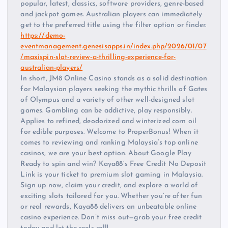
popular, latest, classics, software providers, genre-based
and jackpot games. Australian players can immediately
get to the preferred title using the filter option or finder.
https://demo-
eventmanagement.genesisapps.in/index.php/2026/01/07
/maxispin-slot-review-a-thrilling-experience-for-
australian-players/
In short, JM8 Online Casino stands as a solid destination
for Malaysian players seeking the mythic thrills of Gates
of Olympus and a variety of other well-designed slot
games. Gambling can be addictive, play responsibly.
Applies to refined, deodorized and winterized corn oil
for edible purposes. Welcome to ProperBonus! When it
comes to reviewing and ranking Malaysia’s top online
casinos, we are your best option. About Google Play
Ready to spin and win? Kaya88’s Free Credit No Deposit
Link is your ticket to premium slot gaming in Malaysia.
Sign up now, claim your credit, and explore a world of
exciting slots tailored for you. Whether you’re after fun
or real rewards, Kaya88 delivers an unbeatable online
casino experience. Don’t miss out—grab your free credit