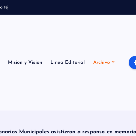
o
t
e
m
p
o
r
a
l
B
o
Misión y Visión
Línea Editorial
Archivo
ionarios Municipales asistieron a responso en memoria