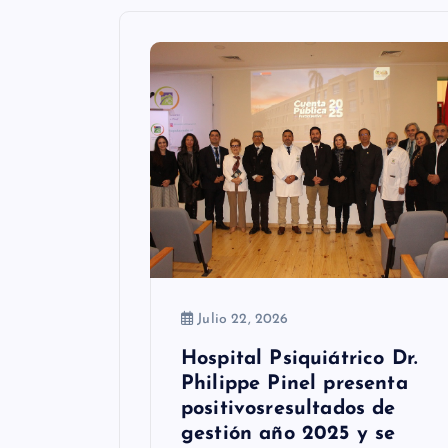
n
d
e
e
n
t
r
a
Julio 22, 2026
d
Hospital Psiquiátrico Dr.
Philippe Pinel presenta
a
positivosresultados de
s
gestión año 2025 y se