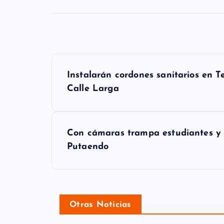
N
Instalarán cordones sanitarios en 
a
Calle Larga
v
e
Con cámaras trampa estudiantes y h
g
Putaendo
a
c
i
Otras Noticias
ó