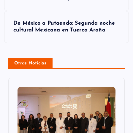
v
e
g
De México a Putaendo: Segunda noche
cultural Mexicana en Tuerca Araña
a
c
i
Otras Noticias
ó
n
d
e
e
n