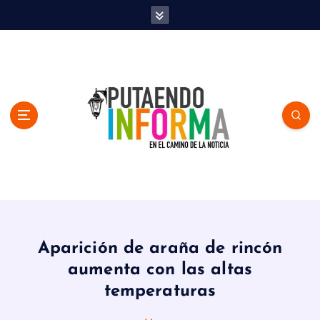
S
k
i
p
t
o
c
o
n
t
e
n
En el Camino de la Noticia
t
Aparición de araña de rincón
aumenta con las altas
temperaturas