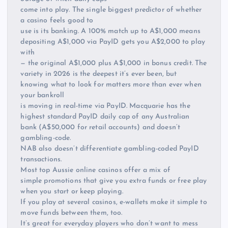
come into play. The single biggest predictor of whether
a casino feels good to
use is its banking. A 100% match up to A$1,000 means
depositing A$1,000 via PayID gets you A$2,000 to play
with
— the original A$1,000 plus A$1,000 in bonus credit. The
variety in 2026 is the deepest it’s ever been, but
knowing what to look for matters more than ever when
your bankroll
is moving in real-time via PayID. Macquarie has the
highest standard PayID daily cap of any Australian
bank (A$50,000 for retail accounts) and doesn’t
gambling-code.
NAB also doesn’t differentiate gambling-coded PayID
transactions.
Most top Aussie online casinos offer a mix of
simple promotions that give you extra funds or free play
when you start or keep playing.
If you play at several casinos, e-wallets make it simple to
move funds between them, too.
It’s great for everyday players who don’t want to mess