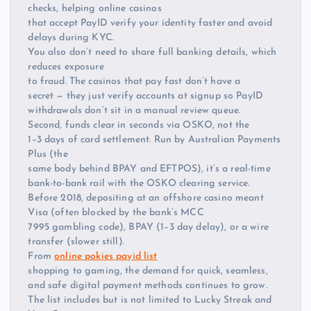
checks, helping online casinos
that accept PayID verify your identity faster and avoid
delays during KYC.
You also don’t need to share full banking details, which
reduces exposure
to fraud. The casinos that pay fast don’t have a
secret — they just verify accounts at signup so PayID
withdrawals don’t sit in a manual review queue.
Second, funds clear in seconds via OSKO, not the
1–3 days of card settlement. Run by Australian Payments
Plus (the
same body behind BPAY and EFTPOS), it’s a real-time
bank-to-bank rail with the OSKO clearing service.
Before 2018, depositing at an offshore casino meant
Visa (often blocked by the bank’s MCC
7995 gambling code), BPAY (1–3 day delay), or a wire
transfer (slower still).
From
online pokies payid list
shopping to gaming, the demand for quick, seamless,
and safe digital payment methods continues to grow.
The list includes but is not limited to Lucky Streak and