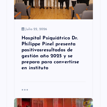
t
r
a
Julio 22, 2026
d
Hospital Psiquiátrico Dr.
Philippe Pinel presenta
a
positivosresultados de
s
gestión año 2025 y se
prepara para convertirse
en instituto