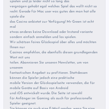
spielen und ja leider nicht so lang das
vergnügen gehabt egal welches Spiel das wollt nicht so
recht. Gerade für Mac user was gutes den man hat alle
spiele die
das Casino anbietet zur Verfügung! Mr Green ist echt
mal
etwas anderes keine Download oder Instand variante
sondern einfach anmelden und los spielen.
Wir schätzen faires Glücksspiel über alles und möchten
Ihnen nur
Casinos empfehlen, die ebenfalls diesen grundlegenden
Wert mit uns
teilen. Abonnieren Sie unseren Newsletter, um von
unserem
fantastischen Angebot zu profitieren. Stattdessen
können die Spieler jedoch eine praktische
mobile Version der Glücksspielseite verwenden, die für
mobile Geräte auf Basis von Android
und iOS entwickelt wurde. Die Seite ist sowohl
für Anfänger im Gaming als auch für professionelle
Spieler geeignet.
Sie können sie auch eine E-Mail senden, wenn Sie eine