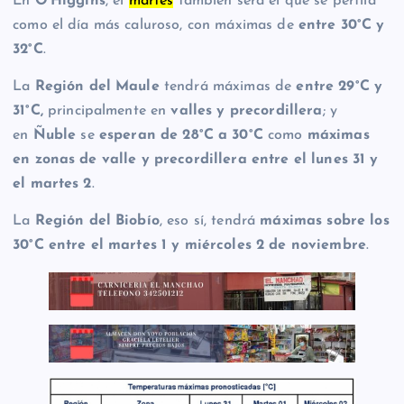
En
O’Higgins
, el
martes
también será el que se perfila
como el día más caluroso, con máximas de
entre 30°C y
32°C
.
La
Región del Maule
tendrá máximas de
entre 29°C y
31°C,
principalmente en
valles y precordillera
; y
en
Ñuble
se
esperan de 28°C a 30°C
como
máximas
en zonas de valle y precordillera
entre el lunes 31 y
el martes 2
.
La
Región del Biobío
, eso sí, tendrá
máximas sobre los
30°C entre el martes 1 y miércoles 2 de noviembre
.