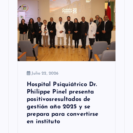
n
t
r
a
d
a
Julio 22, 2026
s
Hospital Psiquiátrico Dr.
Philippe Pinel presenta
positivosresultados de
gestión año 2025 y se
prepara para convertirse
en instituto