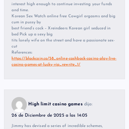
interest high enough to continue investing your funds
and time.
Korean Sex Watch online free Cowgirl orgasms and big
cum in pussy by
best friend’s cock – Xreindeers Korean girl seduced in
bed Pick up a sexy big
tits lonely wife on the street and have a passionate sex-
cut
References:
https://blackcoin.co/58_online-cashback-casino-play-live-
casino-games-at-lucky-vip_rewrite_1/
High limit casino games
dijo:
26 de Diciembre de 2025 a las 14:05
Jimmy has devised a series of incredible schemes,