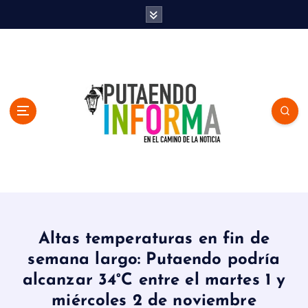
S
k
i
p
t
o
c
o
n
t
e
n
En el Camino de la Noticia
t
Altas temperaturas en fin de
semana largo: Putaendo podría
alcanzar 34°C entre el martes 1 y
miércoles 2 de noviembre