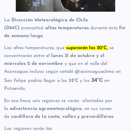
La
Dirección Meteorológica de Chile
(DMC)
pronosticó
altas temperaturas
durante este
fin
de semana largo
.
Las altas temperaturas, que
superarán los 30°C,
se
concentrarán entre el
lunes 31 de octubre y el
miércoles 2 de noviembre
y que en el valle del
Aconcagua incluso según señaló @aconcaguaclima en
34°C
San Felipe podría llegar a los
35°C
y los
en
Putaendo.
En esa línea, seis regiones se verán afectadas por
la
advertencia agrometeorológica
, en sus zonas
de
cordillera de la costa, valles y precordilleras
.
Las regiones serán las