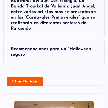
Kuatreros del Sur, Los Viking 5, La
Banda Tropikal de Vallenar, Juan Ángel,
v
entre varios artistas más se presentarán
e
en los “Carnavales Primaverales” que se
realizarán en diferentes sectores de
g
Putaendo
a
c
Recomendaciones para un “Halloween
seguro”
i
ó
n
Otras Noticias
d
e
e