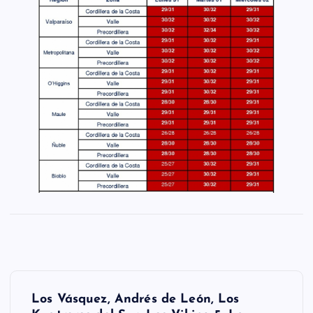
N
Los Vásquez, Andrés de León, Los
a