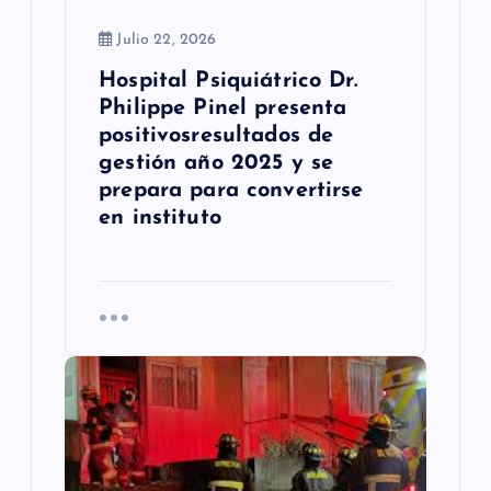
a
Julio 22, 2026
d
Hospital Psiquiátrico Dr.
Philippe Pinel presenta
a
positivosresultados de
s
gestión año 2025 y se
prepara para convertirse
en instituto