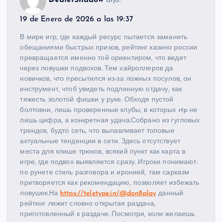
DealerShadow
dijo:
19 de Enero de 2026 a las 19:37
В мире игр, где каждый ресурс пытается заманить
обещаниями быстрых призов, рейтинг казино россии
превращается именно той ориентиром, что ведет
через ловушки подвохов. Тем хайроллеров да
новичков, что пресытился из-за ложных посулов, он
инструмент, чтоб увидеть подлинную отдачу, как
тяжесть золотой фишки у руке. Обходя пустой
болтовни, лишь проверенные клубы, в которых rtp не
лишь цифра, а конкретная удача.Собрано из гугловых
трендов, будто сеть, что вылавливает топовые
актуальные тенденции в сети. Здесь отсутствует
места для клише трюков, всякий пункт как карта в
игре, где подвох выявляется сразу. Игроки понимают:
по рунете стиль разговора и иронией, там сарказм
притворяется как рекомендацию, позволяет избежать
ловушек.На
https://teletype.in/@don8play
данный
рейтинг лежит словно открытая раздача,
приготовленный к раздаче. Посмотри, коли желаешь