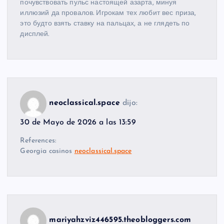
почувствовать пульс настоящей азарта, минуя
иллюзий да провалов. Игрокам тех любит вес приза,
это будто взять ставку на пальцах, а не глядеть по
дисплей.
neoclassical.space
dijo:
30 de Mayo de 2026 a las 13:59
References:
Georgia casinos
neoclassical.space
mariyahzviz446595.theobloggers.com