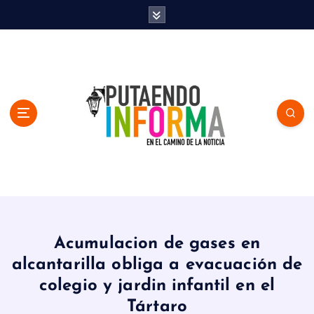
S
k
i
p
t
o
c
o
n
t
e
n
En el Camino de la Noticia
t
Acumulacion de gases en
alcantarilla obliga a evacuación de
colegio y jardin infantil en el
Tártaro