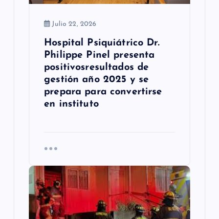
r
Julio 22, 2026
a
Hospital Psiquiátrico Dr.
d
Philippe Pinel presenta
positivosresultados de
a
gestión año 2025 y se
s
prepara para convertirse
en instituto