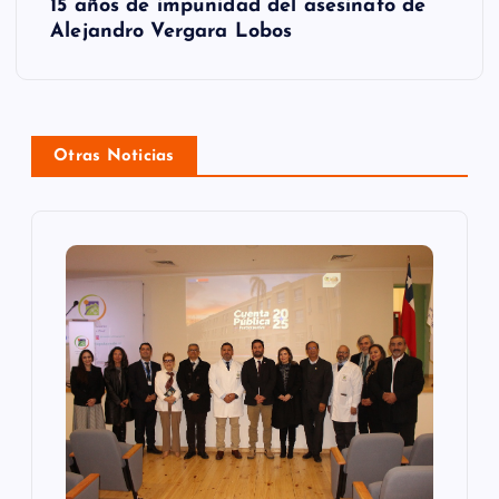
15 años de impunidad del asesinato de
g
Alejandro Vergara Lobos
a
c
Otras Noticias
i
ó
n
d
e
e
n
t