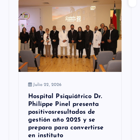
d
e
e
n
t
r
a
Julio 22, 2026
d
Hospital Psiquiátrico Dr.
a
Philippe Pinel presenta
s
positivosresultados de
gestión año 2025 y se
prepara para convertirse
en instituto