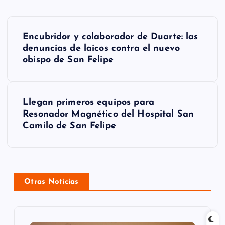
N
Encubridor y colaborador de Duarte: las
a
denuncias de laicos contra el nuevo
obispo de San Felipe
v
e
g
Llegan primeros equipos para
Resonador Magnético del Hospital San
a
Camilo de San Felipe
c
i
ó
Otras Noticias
n