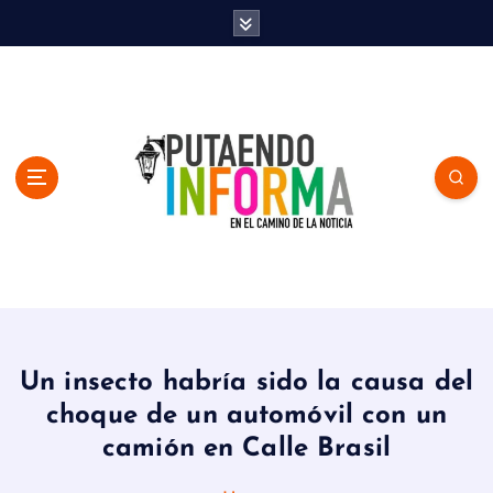
S
k
i
p
t
o
c
o
n
t
e
n
En el Camino de la Noticia
t
Un insecto habría sido la causa del
choque de un automóvil con un
camión en Calle Brasil