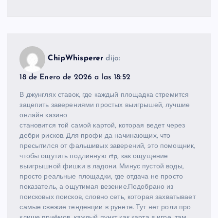
ChipWhisperer
dijo:
18 de Enero de 2026 a las 18:52
В джунглях ставок, где каждый площадка стремится
зацепить заверениями простых выигрышей, лучшие
онлайн казино
становится той самой картой, которая ведет через
дебри рисков. Для профи да начинающих, что
пресытился от фальшивых заверений, это помощник,
чтобы ощутить подлинную rtp, как ощущение
выигрышной фишки в ладони. Минус пустой воды,
просто реальные площадки, где отдача не просто
показатель, а ощутимая везение.Подобрано из
поисковых поисков, словно сеть, которая захватывает
самые свежие тенденции в рунете. Тут нет роли про
клише приёмов, каждый пункт как карта в игре, там