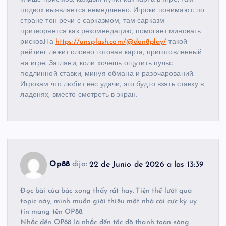
подвох выявляется немедленно. Игроки понимают: по
стране тон речи с сарказмом, там сарказм
притворяется как рекомендацию, помогает миновать
рисков.На
https://unsplash.com/@don8play/
такой
рейтинг лежит словно готовая карта, приготовленный
на игре. Загляни, коли хочешь ощутить пульс
подлинной ставки, минуя обмана и разочарований.
Игрокам что любит вес удачи, это будто взять ставку в
ладонях, вместо смотреть в экран.
Op88
dijo:
22 de Junio de 2026 a las 13:39
Đọc bài của bác xong thấy rất hay. Tiện thể lướt qua
topic này, mình muốn giới thiệu một nhà cái cực kỳ uy
tín mang tên OP88.
Nhắc đến OP88 là nhắc đến tốc độ thanh toán sòng