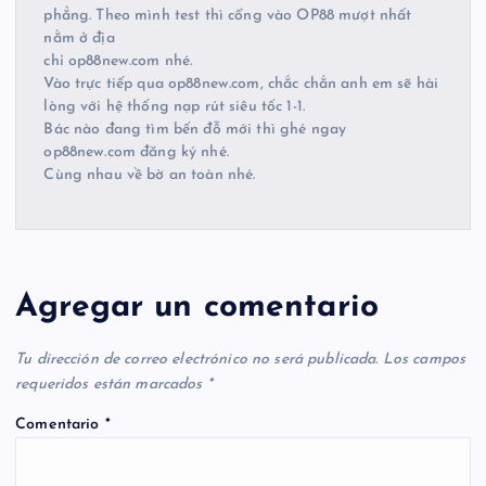
phẳng. Theo mình test thì cổng vào OP88 mượt nhất
nằm ở địa
chỉ op88new.com nhé.
Vào trực tiếp qua op88new.com, chắc chắn anh em sẽ hài
lòng với hệ thống nạp rút siêu tốc 1-1.
Bác nào đang tìm bến đỗ mới thì ghé ngay
op88new.com đăng ký nhé.
Cùng nhau về bờ an toàn nhé.
Agregar un comentario
Tu dirección de correo electrónico no será publicada.
Los campos
requeridos están marcados
*
Comentario
*