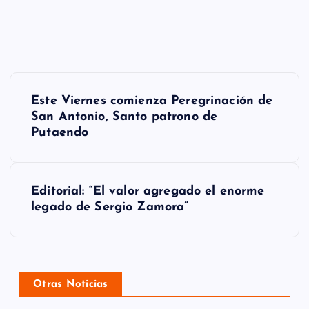
N
Este Viernes comienza Peregrinación de
a
San Antonio, Santo patrono de
Putaendo
v
e
g
Editorial: “El valor agregado el enorme
legado de Sergio Zamora”
a
c
i
Otras Noticias
ó