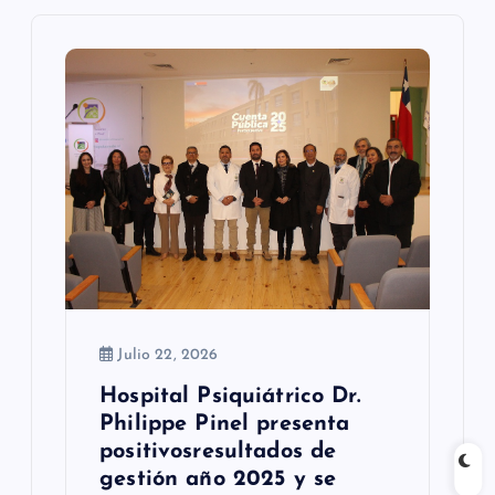
n
d
e
e
n
t
r
a
Julio 22, 2026
d
Hospital Psiquiátrico Dr.
Philippe Pinel presenta
a
positivosresultados de
s
gestión año 2025 y se