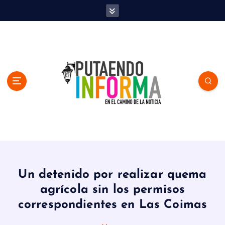
S
k
i
p
t
o
c
o
n
t
e
n
En el Camino de la Noticia
t
Un detenido por realizar quema
agrícola sin los permisos
correspondientes en Las Coimas