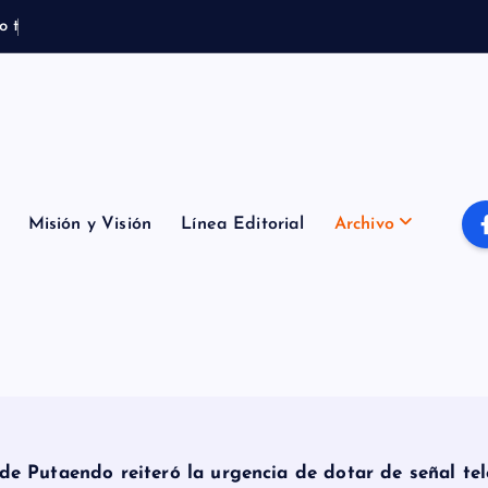
o
t
e
m
p
o
r
a
l
Misión y Visión
Línea Editorial
Archivo
e Putaendo reiteró la urgencia de dotar de señal te