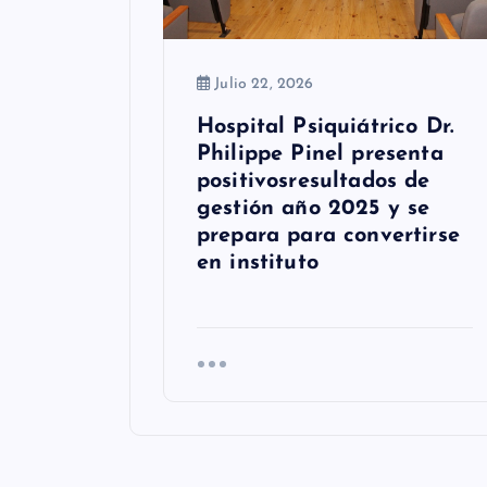
r
a
Julio 22, 2026
d
Hospital Psiquiátrico Dr.
Philippe Pinel presenta
a
positivosresultados de
s
gestión año 2025 y se
prepara para convertirse
en instituto