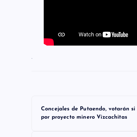
.
N
Concejales de Putaendo, votarán s
a
por proyecto minero Vizcachitas
v