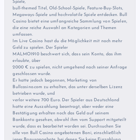
Spiele,
bull-themed Titel, Old-School-Spiele, Feature-Buy-Slots,
Megaways-Spiele und hochvolatile Spiele entdecken. Bull
Casino bietet eine umfangreiche Sammlung von Spielen,
die eine reiche Auswahl an Kategorien und Themen
umfassen.
Im Live Casino hast du die Möglichkeit mit noch mehr
Geld zu spielen. Der Spieler
MALMO1910 beschwert sich, dass sein Konto, das ihm
erlaubte, über
2000 € zu spielen, nicht umgehend nach seiner Anfrage
geschlossen wurde.
Er hatte jedoch begonnen, Marketing von
Bullcasino.com zu erhalten, das unter derselben Lizenz
betrieben wurde, und
verlor weitere 700 Euro. Der Spieler aus Deutschland
hatte eine Auszahlung beantragt, aber weder eine
Bestätigung erhalten noch das Geld auf seinem
Bankkonto gesehen, obwohl ihm vom Support mitgeteilt
wurde, dass es bearbeitet worden sei. Durchsuchen Sie
alle von Bull Casino angebotenen Boni, einschließlich
jener Bonusangebote, bei denen Sie keine Einzahlung