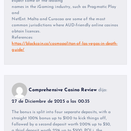
expect some of the leading
names in the iGaming industry, such as Pragmatic Play
and
NetEnt. Malta and Curacao are some of the most
common jurisdictions where AUD-friendly online casinos
obtain licences.
References:
https://blackcoin.co/cosmopolitan-of-las-vegas-in-depth-
guide/
Comprehensive Casino Review
dijo:
27 de Diciembre de 2025 a las 00:35
The bonus is split into four separate deposits, with a
straight 100% bonus up to $100 to kick things off,
followed by a second deposit worth 200% up to $50,
a third deposit worth 25% up to $500. POLi, the