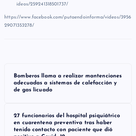
ideos/259241318501737/
https://www.facebook.com/putaendoinforma/videos/3956
29071353278/
N
Bomberos llama a realizar mantenciones
a
adecuadas a sistemas de calefacción y
de gas licuado
v
e
g
27 funcionarios del hospital psiquiátrico
en cuarentena preventiva tras haber
a
tenido contacto con paciente que dió