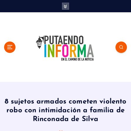
S
k
i
p
t
o
c
o
n
t
e
n
En el Camino de la Noticia
t
8 sujetos armados cometen violento
robo con intimidación a familia de
Rinconada de Silva