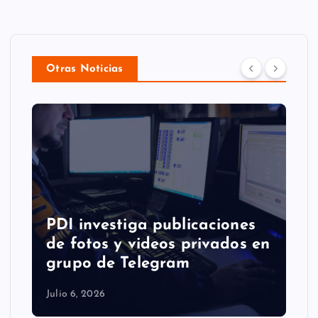
Otras Noticias
Libertad de Guzmanes no
parará de luchar hasta
n
ganar la Copa de
Campeonas
Julio 1, 2026