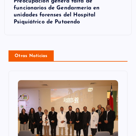
a
Preocupación genera falta de
funcionarios de Gendarmería en
c
unidades forenses del Hospital
Psiquiátrico de Putaendo
i
ó
n
Otras Noticias
d
e
e
n
t
r
a