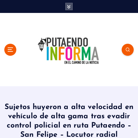
S
k
i
p
t
o
c
o
n
t
e
n
En el Camino de la Noticia
t
Sujetos huyeron a alta velocidad en
vehículo de alta gama tras evadir
control policial en ruta Putaendo –
San Felipe – Locutor radial