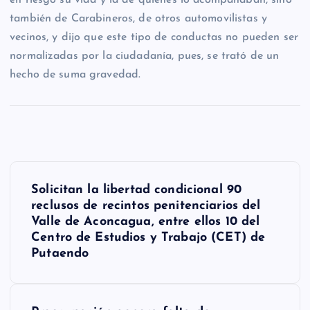
en riesgo su vida y la de quienes lo acompañaban, sino
también de Carabineros, de otros automovilistas y
vecinos, y dijo que este tipo de conductas no pueden ser
normalizadas por la ciudadanía, pues, se trató de un
hecho de suma gravedad.
N
Solicitan la libertad condicional 90
a
reclusos de recintos penitenciarios del
Valle de Aconcagua, entre ellos 10 del
v
Centro de Estudios y Trabajo (CET) de
e
Putaendo
g