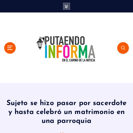
S
k
i
p
t
o
c
o
n
t
e
n
En el Camino de la Noticia
t
Sujeto se hizo pasar por sacerdote
y hasta celebró un matrimonio en
una parroquia