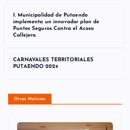
N
I. Municipalidad de Putaendo
a
implementa un innovador plan de
Puntos Seguros Contra el Acoso
v
Callejero.
e
g
CARNAVALES TERRITORIALES
a
PUTAENDO 2024
c
i
ó
Otras Noticias
n
d