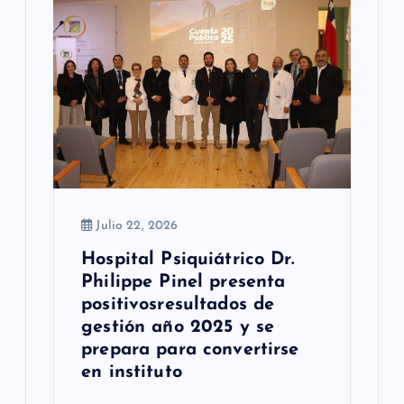
e
e
n
t
r
a
Julio 22, 2026
d
Hospital Psiquiátrico Dr.
a
Philippe Pinel presenta
s
positivosresultados de
gestión año 2025 y se
prepara para convertirse
en instituto