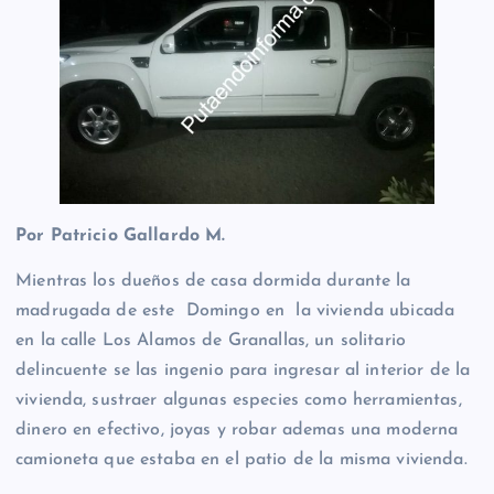
Por Patricio Gallardo M.
Mientras los dueños de casa dormida durante la
madrugada de este Domingo en la vivienda ubicada
en la calle Los Alamos de Granallas, un solitario
delincuente se las ingenio para ingresar al interior de la
vivienda, sustraer algunas especies como herramientas,
dinero en efectivo, joyas y robar ademas una moderna
camioneta que estaba en el patio de la misma vivienda.