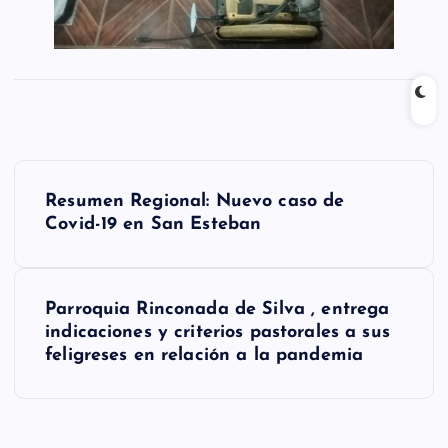
N
Resumen Regional: Nuevo caso de
a
Covid-19 en San Esteban
v
e
Parroquia Rinconada de Silva , entrega
g
indicaciones y criterios pastorales a sus
feligreses en relación a la pandemia
a
c