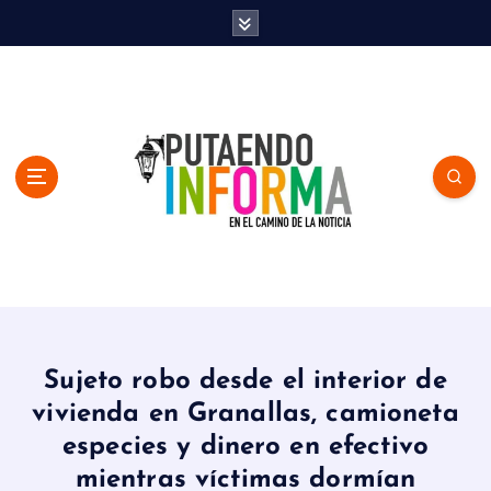
S
k
i
p
t
o
c
o
n
t
e
n
En el Camino de la Noticia
t
Sujeto robo desde el interior de
vivienda en Granallas, camioneta
especies y dinero en efectivo
mientras víctimas dormían