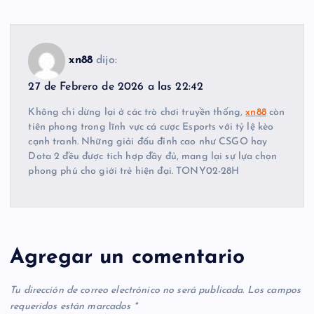
xn88
dijo:
27 de Febrero de 2026 a las 22:42
Không chỉ dừng lại ở các trò chơi truyền thống,
xn88
còn
tiên phong trong lĩnh vực cá cược Esports với tỷ lệ kèo
cạnh tranh. Những giải đấu đỉnh cao như CSGO hay
Dota 2 đều được tích hợp đầy đủ, mang lại sự lựa chọn
phong phú cho giới trẻ hiện đại. TONY02-28H
Agregar un comentario
Tu dirección de correo electrónico no será publicada.
Los campos
requeridos están marcados
*