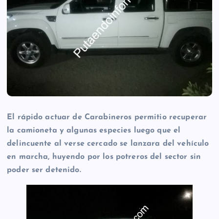
El rápido actuar de Carabineros permitio recuperar
la camioneta y algunas especies luego que el
delincuente al verse cercado se lanzara del vehículo
en marcha, huyendo por los potreros del sector sin
poder ser detenido.