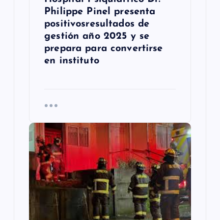
s
Philippe Pinel presenta
positivosresultados de
gestión año 2025 y se
prepara para convertirse
en instituto