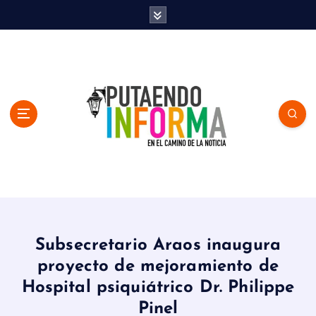
S
k
i
p
t
o
c
o
n
t
e
n
En el Camino de la Noticia
t
Subsecretario Araos inaugura
proyecto de mejoramiento de
Hospital psiquiátrico Dr. Philippe
Pinel