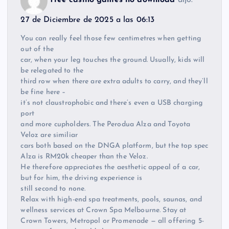
free casino games no download
dijo:
27 de Diciembre de 2025 a las 06:13
You can really feel those few centimetres when getting
out of the
car, when your leg touches the ground. Usually, kids will
be relegated to the
third row when there are extra adults to carry, and they’ll
be fine here –
it’s not claustrophobic and there’s even a USB charging
port
and more cupholders. The Perodua Alza and Toyota
Veloz are similiar
cars both based on the DNGA platform, but the top spec
Alza is RM20k cheaper than the Veloz.
He therefore appreciates the aesthetic appeal of a car,
but for him, the driving experience is
still second to none.
Relax with high-end spa treatments, pools, saunas, and
wellness services at Crown Spa Melbourne. Stay at
Crown Towers, Metropol or Promenade — all offering 5-