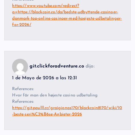
https://www.youtube.com/redirect?
q=https://blackcoin.co/da/bedste-udbyttende-casinoer-
danmark-top-online-casinoer-med-hoejeste-udbetalinger-
for-2026/
git.clickforadventure.co
dijo:
1 de Mayo de 2026 a las 12:31
References:
Hvor får man den højeste casino udbetaling
References:
https://git.paulll.cc/graigjonas170/blackcoin8170/wiki/10
-beste-seri%C3%B6se-Anbieter-2026