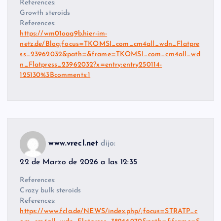
References:
Growth steroids
References:
https://wm01oaq9b.hier-im-
netz.de/Blog;focus=TKOMSI_com_cm4all_wdn_Flatpre
ss_23962032&path=&frame=TKOMSI_com_cm4all_wd
n_Flatpress_23962032?x=entry:entry250114-
125130%3Bcomments:1
www.vrecl.net
dijo:
22 de Marzo de 2026 a las 12:35
References:
Crazy bulk steroids
References:
https://www.fcla.de/NEWS/index.php/;focus=STRATP_c