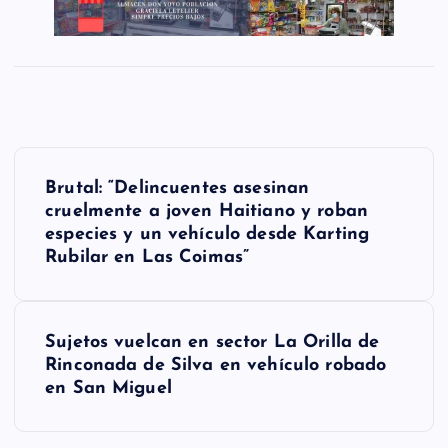
N
Brutal: “Delincuentes asesinan
a
cruelmente a joven Haitiano y roban
especies y un vehículo desde Karting
v
Rubilar en Las Coimas”
e
g
Sujetos vuelcan en sector La Orilla de
a
Rinconada de Silva en vehículo robado
en San Miguel
c
i