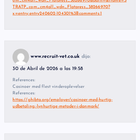
om_cm4all_wdn_Flatpress_38266970&path=&frame=S
TRATP_com_cm4all_wdn_Flatpress_38266970?
x=entry:entry240602-104301%3Bcomments:1
www.recruit-vet.co.uk
dijo:
30 de Abril de 2026 a las 19:58
References:
Casinoer med flest vinderoplevelser
References:
https://ghibta.org/employer/casinoer-med-hurtig-
udbetaling:-lynhurtige-metoder-i-danmark/