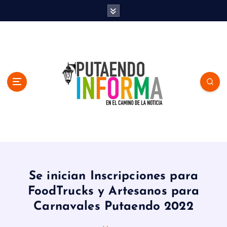
S
k
i
p
t
o
c
o
n
t
e
n
En el Camino de la Noticia
t
Se inician Inscripciones para
FoodTrucks y Artesanos para
Carnavales Putaendo 2022