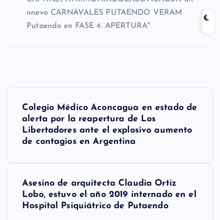
N
Colegio Médico Aconcagua en estado de
a
alerta por la reapertura de Los
Libertadores ante el explosivo aumento
v
de contagios en Argentina
e
g
Asesino de arquitecta Claudia Ortiz
a
Lobo, estuvo el año 2019 internado en el
Hospital Psiquiátrico de Putaendo
c