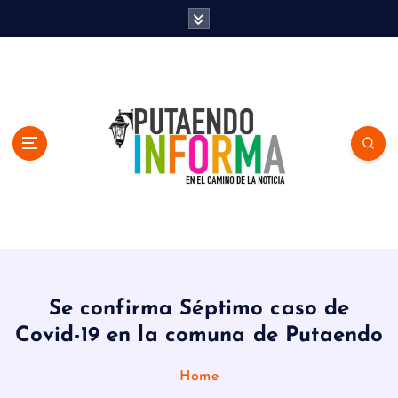
S
k
i
p
t
o
c
o
n
t
e
n
En el Camino de la Noticia
t
Se confirma Séptimo caso de
Covid-19 en la comuna de Putaendo
Home