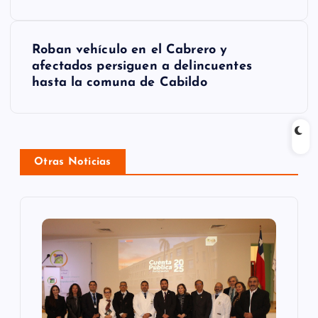
e
g
Roban vehículo en el Cabrero y
afectados persiguen a delincuentes
a
hasta la comuna de Cabildo
c
i
ó
Otras Noticias
n
d
e
e
n