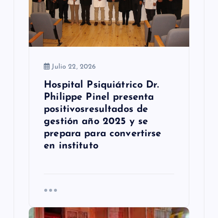
t
r
a
Julio 22, 2026
d
Hospital Psiquiátrico Dr.
a
Philippe Pinel presenta
s
positivosresultados de
gestión año 2025 y se
prepara para convertirse
en instituto