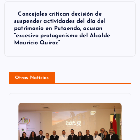
g
Concejales critican decisión de
a
suspender actividades del día del
patrimonio en Putaendo, acusan
c
“excesivo protagonismo del Alcalde
Mauricio Quiroz”
i
ó
n
Otras Noticias
d
e
e
n
t