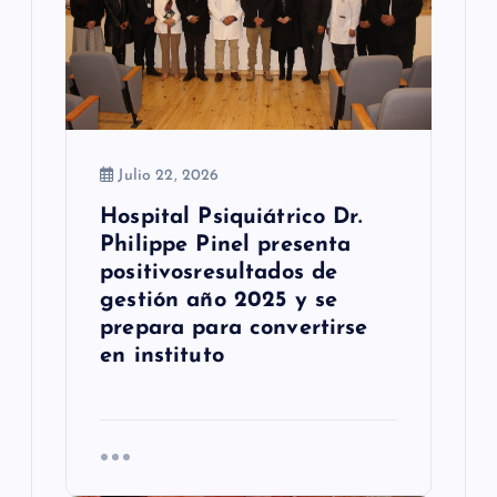
r
a
d
a
Julio 22, 2026
s
Hospital Psiquiátrico Dr.
Philippe Pinel presenta
positivosresultados de
gestión año 2025 y se
prepara para convertirse
en instituto