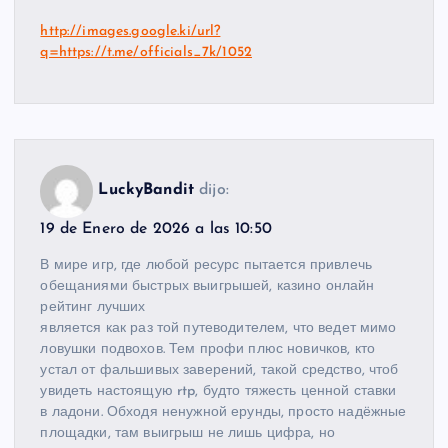
http://images.google.ki/url?
q=https://t.me/officials_7k/1052
LuckyBandit
dijo:
19 de Enero de 2026 a las 10:50
В мире игр, где любой ресурс пытается привлечь
обещаниями быстрых выигрышей, казино онлайн
рейтинг лучших
является как раз той путеводителем, что ведет мимо
ловушки подвохов. Тем профи плюс новичков, кто
устал от фальшивых заверений, такой средство, чтоб
увидеть настоящую rtp, будто тяжесть ценной ставки
в ладони. Обходя ненужной ерунды, просто надёжные
площадки, там выигрыш не лишь цифра, но