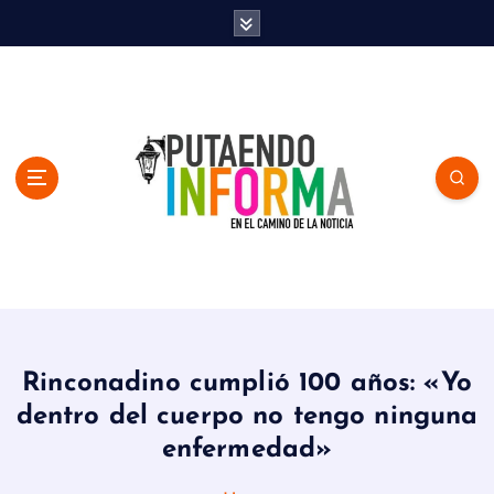
S
k
i
p
t
o
c
o
n
t
e
n
En el Camino de la Noticia
t
Rinconadino cumplió 100 años: «Yo
dentro del cuerpo no tengo ninguna
enfermedad»