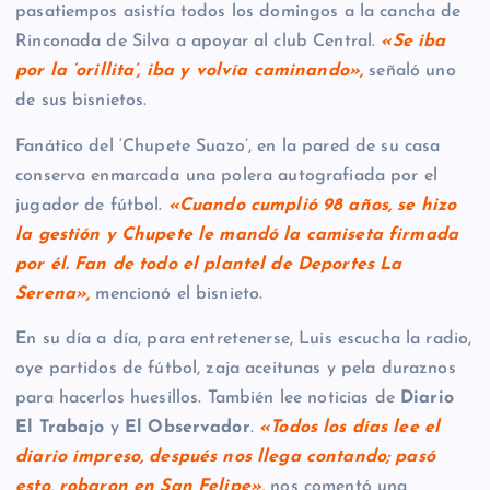
pasatiempos asistía todos los domingos a la cancha de
Rinconada de Silva a apoyar al club Central.
«Se iba
por la ‘orillita’, iba y volvía caminando»,
señaló uno
de sus bisnietos.
Fanático del ‘Chupete Suazo’, en la pared de su casa
conserva enmarcada una polera autografiada por el
jugador de fútbol.
«Cuando cumplió 98 años, se hizo
la gestión y Chupete le mandó la camiseta firmada
por él. Fan de todo el plantel de Deportes La
Serena»,
mencionó el bisnieto.
En su día a día, para entretenerse, Luis escucha la radio,
oye partidos de fútbol, zaja aceitunas y pela duraznos
para hacerlos huesillos. También lee noticias de
Diario
El Trabajo
y
El Observador
.
«Todos los días lee el
diario impreso, después nos llega contando; pasó
esto, robaron en San Felipe»,
nos comentó una