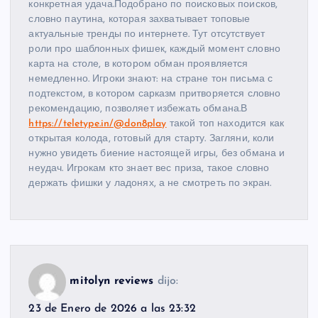
конкретная удача.Подобрано по поисковых поисков,
словно паутина, которая захватывает топовые
актуальные тренды по интернете. Тут отсутствует
роли про шаблонных фишек, каждый момент словно
карта на столе, в котором обман проявляется
немедленно. Игроки знают: на стране тон письма с
подтекстом, в котором сарказм притворяется словно
рекомендацию, позволяет избежать обмана.В
https://teletype.in/@don8play
такой топ находится как
открытая колода, готовый для старту. Загляни, коли
нужно увидеть биение настоящей игры, без обмана и
неудач. Игрокам кто знает вес приза, такое словно
держать фишки у ладонях, а не смотреть по экран.
mitolyn reviews
dijo:
23 de Enero de 2026 a las 23:32