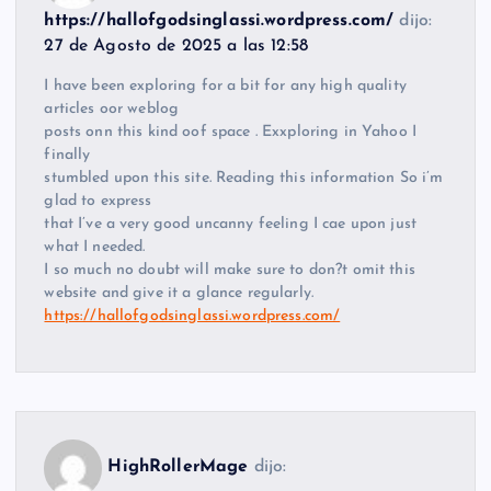
https://hallofgodsinglassi.wordpress.com/
dijo:
27 de Agosto de 2025 a las 12:58
I have been exploring for a bit for any high quality
articles oor weblog
posts onn this kind oof space . Exxploring in Yahoo I
finally
stumbled upon this site. Reading this information So i’m
glad to express
that I’ve a very good uncanny feeling I cae upon just
what I needed.
I so much no doubt will make sure to don?t omit this
website and give it a glance regularly.
https://hallofgodsinglassi.wordpress.com/
HighRollerMage
dijo: