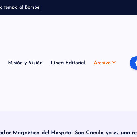
o
t
e
m
p
o
r
a
l
B
o
m
b
e
r
o
s
d
e
P
u
t
Misión y Visión
Línea Editorial
Archivo
ador Magnético del Hospital San Camilo ya es una re