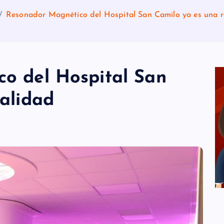
Resonador Magnético del Hospital San Camilo ya es una r
o del Hospital San
alidad