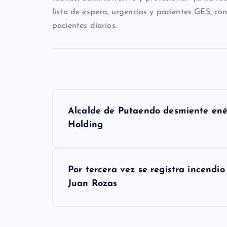
lista de espera, urgencias y pacientes GES, co
pacientes diarios.
N
Alcalde de Putaendo desmiente ené
a
Holding
v
e
Por tercera vez se registra incendio
g
Juan Rozas
a
c