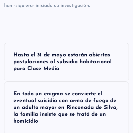
han -siquiera- iniciado su investigación.
N
Hasta el 31 de mayo estarán abiertas
a
postulaciones al subsidio habitacional
para Clase Media
v
e
g
En todo un enigma se convierte el
eventual suicidio con arma de fuego de
a
un adulto mayor en Rinconada de Silva,
la familia insiste que se trató de un
c
homicidio
i