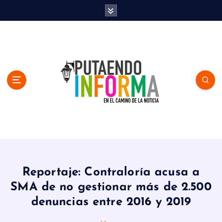
S
k
i
p
t
o
c
o
n
t
e
n
En el Camino de la Noticia
t
Reportaje: Contraloría acusa a
SMA de no gestionar más de 2.500
denuncias entre 2016 y 2019