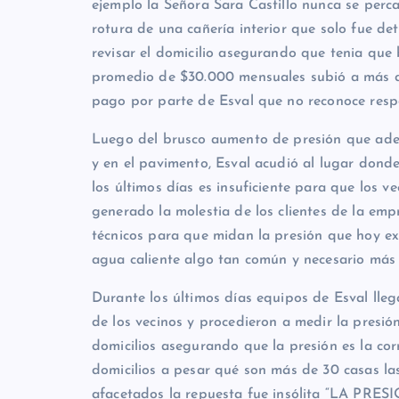
ejemplo la Señora Sara Castillo nunca se perca
rotura de una cañería interior que solo fue de
revisar el domicilio asegurando que tenia que
promedio de $30.000 mensuales subió a más d
pago por parte de Esval que no reconoce respo
Luego del brusco aumento de presión que adens
y en el pavimento, Esval acudió al lugar donde
los últimos días es insuficiente para que los 
generado la molestia de los clientes de la emp
técnicos para que midan la presión que hoy ex
agua caliente algo tan común y necesario más 
Durante los últimos días equipos de Esval lleg
de los vecinos y procedieron a medir la presión
domicilios asegurando que la presión es la corr
domicilios a pesar qué son más de 30 casas las
afacetados la repuesta fue insólita “LA