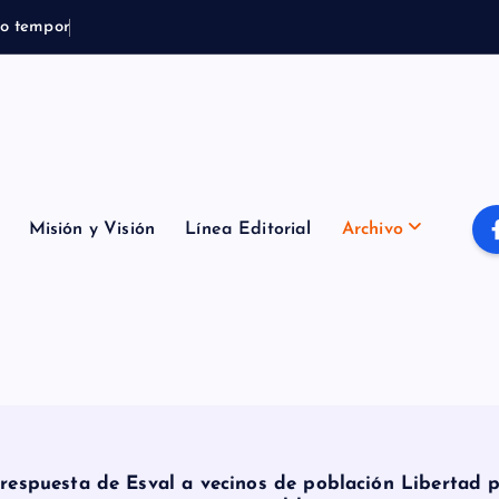
o
t
e
m
p
o
r
a
l
B
o
m
b
e
Misión y Visión
Línea Editorial
Archivo
respuesta de Esval a vecinos de población Libertad p