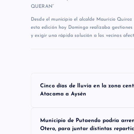
QUERAN”
Desde el municipio el alcalde Mauricio Quiroz 
esta edición hoy Domingo realizaba gestiones 
y exigir una rápida solución a los vecinos afec
N
Cinco días de lluvia en la zona cen
a
Atacama a Aysén
v
e
Municipio de Putaendo podría arre
g
Otero, para juntar distintas reparti