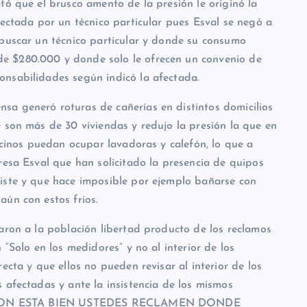
tó que el brusco amento de la presión le originó la
tectada por un técnico particular pues Esval se negó a
 buscar un técnico particular y donde su consumo
e $280.000 y donde solo le ofrecen un convenio de
nsabilidades según indicó la afectada.
a generó roturas de cañerías en distintos domicilios
 son más de 30 viviendas y redujo la presión la que en
vecinos puedan ocupar lavadoras y calefón, lo que a
resa Esval que han solicitado la presencia de quipos
iste y que hace imposible por ejemplo bañarse con
aún con estos fríos.
aron a la población libertad producto de los reclamos
 “Solo en los medidores” y no al interior de los
ecta y que ellos no pueden revisar al interior de los
 afectadas y ante la insistencia de los mismos
 PRESION ESTA BIEN USTEDES RECLAMEN DONDE